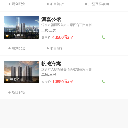
规划配套
项目解析
户型及样板间
河套公馆
深圳市福田区皇岗口岸百合三路南侧
二房/三房
开盘在售
48500元/㎡
参考价
规划配套
项目解析
帆湾海寓
深圳市大鹏新区葵涌街道银葵路南侧
二房/三房
开盘在售
14880元/㎡
参考价
项目解析
中信城开信悦湾
广东省深圳市南山区望海路与后海滨路交界东北侧
开盘在售
244000元/㎡
参考价