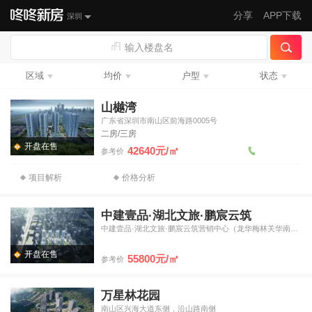
分享
APP下载
深圳
输入楼盘名
区域
均价
户型
状态
山樾湾
广东省深圳市南山区前海路0005号
二房/三房
开盘在售
42640元/㎡
参考价
项目解析
价格分析
中建壹品·湖北文旅·鹏宸云筑
中建壹品·湖北文旅·鹏宸云筑营销中心（龙华梅林关华南数字超
开盘在售
55800元/㎡
参考价
万星林花园
南山区兴海大道东侧，沿山路南侧