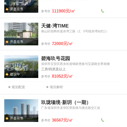
开盘在售
111900元/㎡
参考价
天健·湾TIME
南山区招商街道赤湾三路（2、5号线赤湾站E口）
开盘在售
72000元/㎡
参考价
碧海玖号花园
深圳市宝安区西乡街道铜鼓堡路与宝源路交界南侧
三房/四房及以上
建设中
81052元/㎡
参考价
规划配套
项目解析
玖珑瑧境·新玥（一期）
广东省深圳市龙华区荣富路与塘北路交汇处
开盘在售
36567元/㎡
参考价