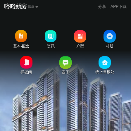
分享
APP下载
深圳
基本\配套
资讯
户型
相册
线上售楼处
样板间
圈子