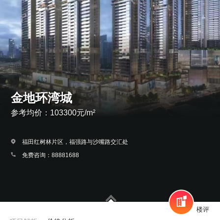
金地环湾城
参考均价：103300元/m²
福田红树林片区，福强路与沙嘴路交汇处
免费咨询：88881688
楼评