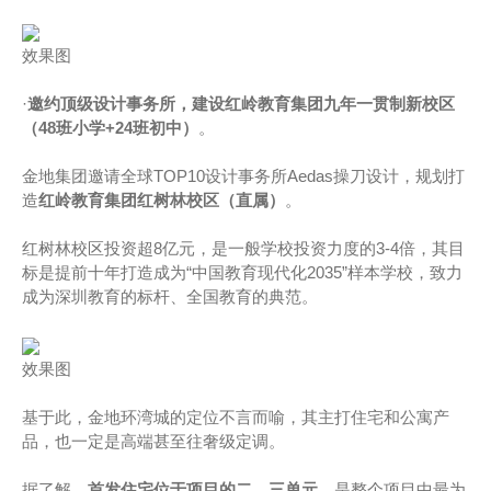
效果图
·
邀约顶级设计事务所，建设红岭教育集团九年一贯制新校区
（48班小学+24班初中）
。
金地集团邀请全球TOP10设计事务所Aedas操刀设计，规划打
造
红岭教育集团红树林校区（直属）
。
红树林校区投资超8亿元，是一般学校投资力度的3-4倍，其目
标是提前十年打造成为“中国教育现代化2035”样本学校，致力
成为深圳教育的标杆、全国教育的典范。
效果图
基于此，金地环湾城的定位不言而喻，其主打住宅和公寓产
品，也一定是高端甚至往奢级定调。
据了解，
首发住宅位于项目的二、三单元
，是整个项目中最为