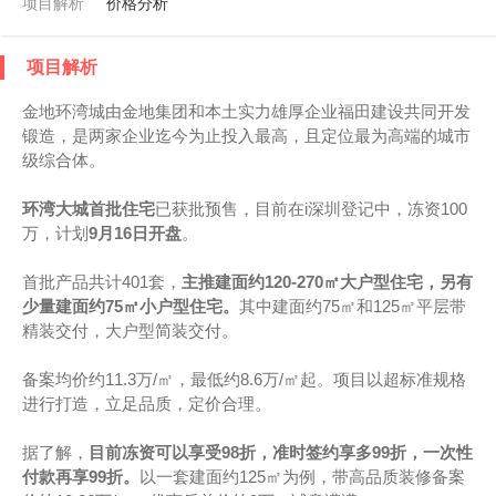
项目解析
价格分析
项目解析
金地环湾城由金地集团和本土实力雄厚企业福田建设共同开发
锻造，是两家企业迄今为止投入最高，且定位最为高端的城市
级综合体。
环湾大城首批住宅
已获批预售，目前在i深圳登记中，冻资100
万，计划
9月16日开盘
。
首批产品共计401套，
主推建面约120-270㎡大户型住宅，另有
少量建面约75㎡小户型住宅。
其中建面约75㎡和125㎡平层带
精装交付，大户型简装交付。
备案均价约11.3万/㎡，最低约8.6万/㎡起。项目以超标准规格
进行打造，立足品质，定价合理。
据了解，
目前冻资可以享受98折，准时签约享多99折，一次性
付款再享99折。
以一套建面约125㎡为例，带高品质装修备案