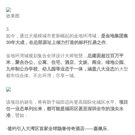
效果图
3.
如今，通过大规模城市更新崛起的金地环湾城，
是金地集团集
30年大成，在总部原址上倾力打造的标杆扛鼎之作
。
金地环湾城规划集合全球设计大师智慧，
总建面超过百万平
米，聚合办公、公寓、住宅、酒店、文娱、商业、绿地公园、
九年制公办学校、幼儿园等业态于一体，涵盖八大业态
的大型
都市综合体。不出环湾，尽享一城。
该项目的诞生，将有助于福田迈向更高国际化城区水平。
项目
任一业态单列出来，都可能是福田区甚至深圳全市的顶尖水
准
，譬如：
·
签约引入大湾区首家全球隐奢传奇酒店——嘉佩乐
。