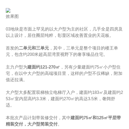
效果图
03地块是市面上罕见的以大户型为主的社区，几乎全是四房及
以上设计，居住圈层纯粹，彰显区域改善置业的天花板。
首发的
二单元和三单元
，其中，三单元是整个项目的楼王单
元，包含约200米超高层湾景视野下的奢享臻品住宅。
主力户型为
建面约121-270㎡
，另有少量建面约75㎡小户型住
宅，在以中大户型的高端项目里，这样的户型不仅稀缺，附加
值还拉满。
大户型大多配置双梯独立电梯厅入户，建面约183㎡及建面约2
53㎡室内层高约3.3米，建面约270㎡的高达3.5米，奢阔舒
适。
本批次产品计划带装修交付，其中
建面约75㎡和125㎡平层带
精装交付，大户型简装交付
。