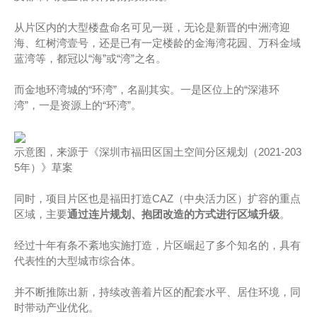
从片区内的大型楼盘命名可见一斑，无论是新晋的中洲湾迎
海、红树湾壹号，还是已有一定楼龄的金海湾花园、万科金域
蓝湾等，都冠以“海”或“湾”之名。
而金地环湾城的“环湾”，名副其实。一是区位上的“深港环
湾”，一是资源上的“环湾”。
示意图，来源于《深圳市福田区国土空间分区规划（2021-203
5年）》草案
同时，项目片区也是福田打造CAZ（中央活力区）扩容的重点
区域，主要
通过连片规划、抱团改造的方式进行区域升级
。
经过十年有条不紊地实施打造，片区崛起了多个知名的，具有
代表性的大型城市综合体。
并不断推陈出新，持续改善着片区的配套水平、居住环境，同
时带动产业优化。