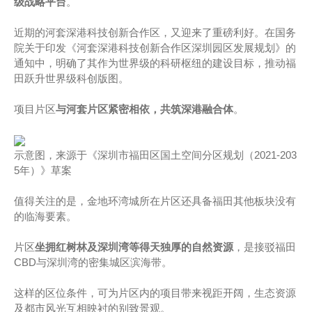
级战略平台
。
近期的河套深港科技创新合作区，又迎来了重磅利好。在国务
院关于印发《河套深港科技创新合作区深圳园区发展规划》的
通知中，明确了其作为世界级的科研枢纽的建设目标，推动福
田跃升世界级科创版图。
项目片区
与河套片区紧密相依，共筑深港融合体
。
示意图，来源于《深圳市福田区国土空间分区规划（2021-203
5年）》草案
值得关注的是，金地环湾城所在片区还具备福田其他板块没有
的临海要素。
片区
坐拥红树林及深圳湾等得天独厚的自然资源
，是接驳福田
CBD与深圳湾的密集城区滨海带。
这样的区位条件，可为片区内的项目带来视距开阔，生态资源
及都市风光互相映衬的别致景观。