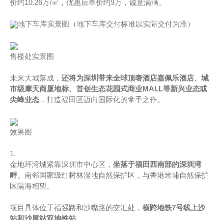
价约10.26万/㎡，优惠后单价约9万，诚意满满。
地下车库实景图（地下车库交付标准以实际交付为准）
售楼处实景图
未来大城落成，
还将为深圳带来全球顶奢酒店嘉佩乐酒店、城
市级摩天商厦地标、首创生态花园式商业MALL等新兴业态或
尖峰业态
，打造福田区迈向国际化的拿手之作。
效果图
1.
金地环湾城紧靠深圳市中心区，
坐落于福田西南部的深圳湾
畔
。南邻国家级红树林湿地自然保护区，与香港米埔自然保护
区隔海相望。
项目具体位于福强路和沙嘴路的交汇处，
横跨地铁7号线上沙
站和沙尾站双地铁站
。