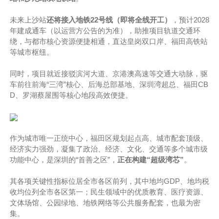
未来上沙站
还将接入地铁22号线（即将全线开工）
，预计2028
年建成通车（以运营方公告的为准），助推项目轨道交通环
绕，与都市核心资源便捷相通，直达皇岗双口岸、福田高铁站
等城市枢纽。
同时，项目就近接驳滨河大道、京港澳高速等交通大动脉，驱
车前往前海“三湾”核心、后海总部基地、深圳湾超总、福田CB
D、罗湖蔡屋围等核心地段高效便捷。
作为城市唯一正统中心，福田区规划起点高、城市配套顶级、
经济实力强劲，凝集了政治、经济、文化、交通等多个城市级
功能中心，是深圳的“首善之区”，
正在构建“超级湾芯”
。
其各项关键性指标位居全市各区前列，其中地均GDP、地均税
收均位列全市各区第一；民生领域中的优质教育、医疗资源、
文体场馆、公园绿地、地铁网络等公共服务配套，也最为密
集。