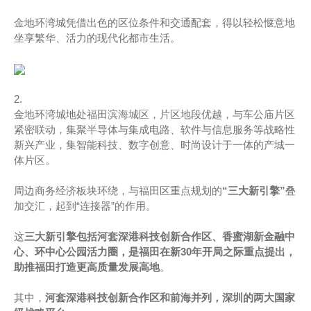
金地环湾城凭借出色的区位条件和交通配套，得以轻松惬意地
坐享繁华、活力的现代化都市生活。
2.
金地环湾城地处福田滨海城区，片区地段优越，与车公庙片区
紧密联动，集聚半导体与集成电路、软件与信息服务等战略性
新兴产业，集智能科技、数字创意、时尚设计于一体的产城一
体片区。
周边商务经济板块环绕，与福田区重点规划的
“三大新引擎”
叠
加交汇，起到“连接器”的作用。
这
三大新引擎包括河套深港科技创新合作区、香蜜湖新金融中
心、环中心公园活力圈，是福田在新30年开局之际重点提出，
助推福田打造更高质量发展高地
。
其中，
河套深港科技创新合作区和前海并列，深圳的两大国家