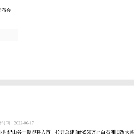
发布会
时间：2022-06-17
业世纪山谷一期即将入市，拉开总建面约550万㎡白石洲旧改大