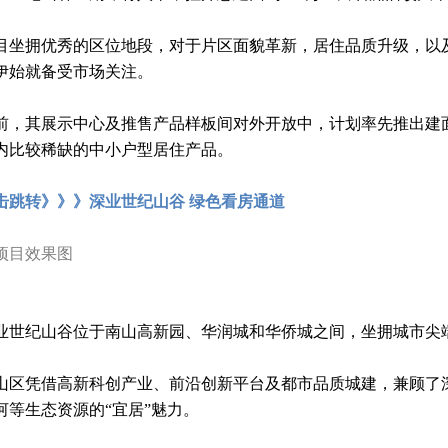
目坐拥优秀的区位地段，对于片区面貌革新，居住品质升级，以
伊始就备受市场关注。
前，其展示中心及推售产品样板间对外开放中，计划率先推出建面约
内比较稀缺的中小户型居住产品。
击跳转
》》》深业世纪山谷 绿色看房通道
项目效果图
业世纪山谷位于南山高新园、华润城和华侨城之间，坐拥城市尖
山区凭借高新科创产业、前沿创新平台及都市品质城建，兼顾了深
河等生态资源的“宜居”魅力。