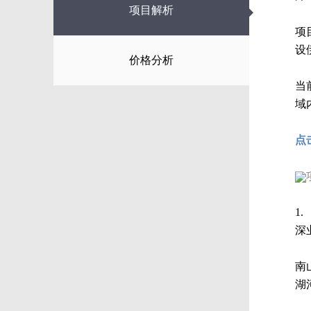
◆
项目解析
项
设
价格分析
当
域
点
1.
深
南
湖