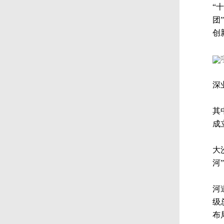
“
团
创
深
其
成
大
河
河
级
布