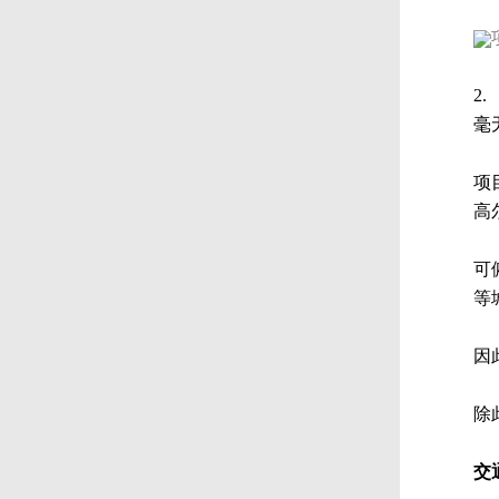
2.
毫
项
高
可
等
因
除
交