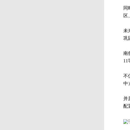
同
区
未
巩
南
1
不
中
并
配