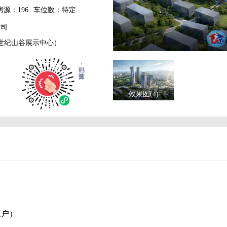
房源：196
车位数：待定
公司
业世纪山谷展示中心）
扫码，直达拨打
效果图(4)
三户）