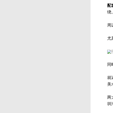
配
绕
周
尤
同
就
美
两
圳