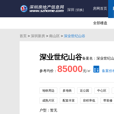
房网首页
深圳
[切换]
全部楼盘
首页
>
深圳新房
>
南山区
>
深业世纪山谷
深业世纪山谷
备案名：深业世纪
85000
参考均价：
元/㎡
备案价
地铁周边
多地铁
近公园
中心区
成熟片区
配套丰富
容积率低
带装修
户型：暂无