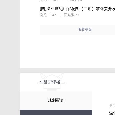
[图]深业世纪山谷花园（二期）准备要开
浏览：842
|
回贴数：0
查看更多
牛浩思评楼
规划配套
更新
深