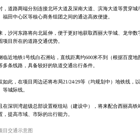
时，道路两端分别连接北环大道及深南大道、滨海大道等贯穿城
、福田中心区等核心商务组团之间的通达高效便捷。
来，沙河东路将向北延伸，便于更好地获取西丽大学城、龙华数
固项目所在的道路交通优势。
侧临近地铁1号线白石洲站，直线距离约600米不到（根据百度地图
1等多条线路，具备较好的轨道交通出行条件。
仅如此，在项目周边还将布局21/24/29等（均规划中）地铁线
）等城际线。
且在深圳湾超级总部设置枢纽站（建设中），将来配合西丽高铁
置，提高市域、市际的出行能力。
项目交通示意图