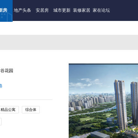
新房
地产头条
安居房
城市更新
装修家居
家在论坛
山谷花园
格
精品公寓
综合体