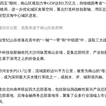
十四五”期间，南山区规划力争GDP达到1万亿元，持续稳固粤省“
”格局，进一步优化城区发展空间，重点打造科技创新轴、湾区
新型滨海中心城区进发。
项目区位图，底图来源于南山区政府网
业世纪山谷坐落在其中的“一轴”“一带”和“中组团”中，汲取三大
中科技创新轴依托大沙河纵贯南山全域，是集总部经济、产业创
立基于深湾之上的价值走廊。
沙河全长约13.7公里，流域面积达91平方公里，被誉为南山的“
”，成为深圳最大滨水慢行系统之一，成就水、岸、城和谐共融。
道自北向南串联起四大总部基地，包括留仙洞战略性新兴产业总
总部基地、后海金融商务总部基地等，聚集了众多行业顶端上市公
局。