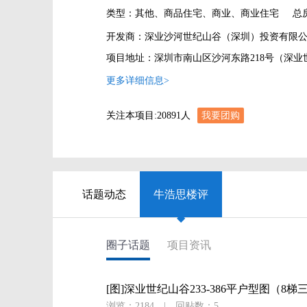
类型：其他、商品住宅、商业、商业住宅
总
开发商：深业沙河世纪山谷（深圳）投资有限
项目地址：深圳市南山区沙河东路218号（深
更多详细信息>
关注本项目:
20891
人
我要团购
话题动态
牛浩思楼评
◆
圈子话题
项目资讯
[图]深业世纪山谷233-386平户型图（8梯
浏览：2184
|
回贴数：5