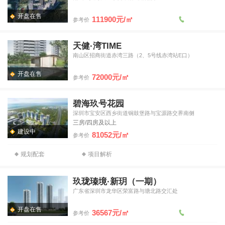
开盘在售
111900元/㎡
参考价
天健·湾TIME
南山区招商街道赤湾三路（2、5号线赤湾站E口）
开盘在售
72000元/㎡
参考价
碧海玖号花园
深圳市宝安区西乡街道铜鼓堡路与宝源路交界南侧
三房/四房及以上
建设中
81052元/㎡
参考价
规划配套
项目解析
玖珑瑧境·新玥（一期）
广东省深圳市龙华区荣富路与塘北路交汇处
开盘在售
36567元/㎡
参考价