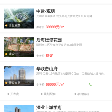
中建·观玥
光明区凤凰街道 观光路与光侨路交汇处东南侧
开盘在售
39999元/㎡
参考价
后海沄玺花园
深圳南山区登良路登良站B口南面北面
建设中
待定
参考价
华联峦山府
深圳·宝安·12号线西乡桃园站C口处（宝安航城大道与前进二
开盘在售
66000元/㎡
参考价
开发商
规划配套
项目解析
深业上城学府