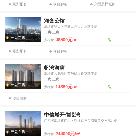
规划配套
项目解析
户型及样板间
河套公馆
深圳市福田区皇岗口岸百合三路南侧
二房/三房
开盘在售
48500元/㎡
参考价
规划配套
项目解析
帆湾海寓
深圳市大鹏新区葵涌街道银葵路南侧
二房/三房
开盘在售
14880元/㎡
参考价
项目解析
中信城开信悦湾
广东省深圳市南山区望海路与后海滨路交界东北侧
开盘在售
244000元/㎡
参考价