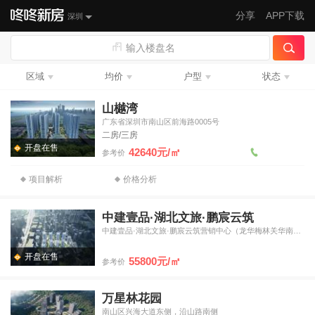
分享
APP下载
深圳
输入楼盘名
区域
均价
户型
状态
山樾湾
广东省深圳市南山区前海路0005号
二房/三房
开盘在售
42640元/㎡
参考价
项目解析
价格分析
中建壹品·湖北文旅·鹏宸云筑
中建壹品·湖北文旅·鹏宸云筑营销中心（龙华梅林关华南数字超
开盘在售
55800元/㎡
参考价
万星林花园
南山区兴海大道东侧，沿山路南侧