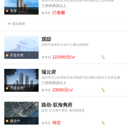
深圳市龙华区民治街道白松路与民塘路交汇处西南侧
三房/四房及以上
售罄
已售罄
参考价
项目解析
观邸
深圳市龙岗区大运中心麓山路观邸
开盘在售
121000元/㎡
参考价
瑞云府
深圳市坪山区碧岭街道龙勤路与沙湖复兴路交汇处西北侧
三房/四房及以上
开盘在售
23500元/㎡
参考价
路劲·驭海隽府
盐田·沙头角中英街·海滨栈道旁
建设中
待定
参考价