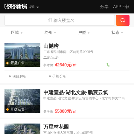
分享
APP下载
深圳
输入楼盘名
区域
均价
户型
状态
山樾湾
广东省深圳市南山区前海路0005号
二房/三房
开盘在售
42640元/㎡
参考价
项目解析
价格分析
中建壹品·湖北文旅·鹏宸云筑
中建壹品·湖北文旅·鹏宸云筑营销中心（龙华梅林关华南数字超
开盘在售
55800元/㎡
参考价
万星林花园
南山区兴海大道东侧，沿山路南侧