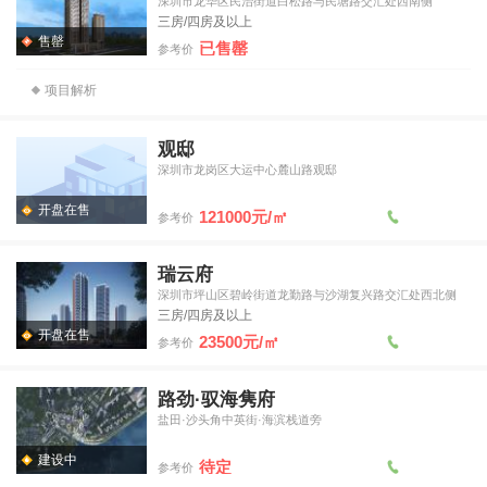
深圳市龙华区民治街道白松路与民塘路交汇处西南侧
三房/四房及以上
售罄
已售罄
参考价
项目解析
观邸
深圳市龙岗区大运中心麓山路观邸
开盘在售
121000元/㎡
参考价
瑞云府
深圳市坪山区碧岭街道龙勤路与沙湖复兴路交汇处西北侧
三房/四房及以上
开盘在售
23500元/㎡
参考价
路劲·驭海隽府
盐田·沙头角中英街·海滨栈道旁
建设中
待定
参考价