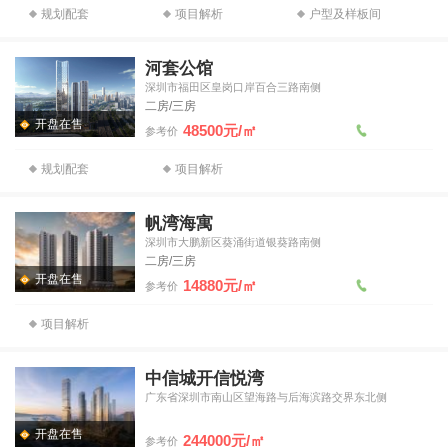
规划配套
项目解析
户型及样板间
河套公馆
深圳市福田区皇岗口岸百合三路南侧
二房/三房
开盘在售
48500元/㎡
参考价
规划配套
项目解析
帆湾海寓
深圳市大鹏新区葵涌街道银葵路南侧
二房/三房
开盘在售
14880元/㎡
参考价
项目解析
中信城开信悦湾
广东省深圳市南山区望海路与后海滨路交界东北侧
开盘在售
244000元/㎡
参考价