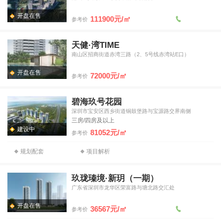
开盘在售
111900元/㎡
参考价
天健·湾TIME
南山区招商街道赤湾三路（2、5号线赤湾站E口）
开盘在售
72000元/㎡
参考价
碧海玖号花园
深圳市宝安区西乡街道铜鼓堡路与宝源路交界南侧
三房/四房及以上
建设中
81052元/㎡
参考价
规划配套
项目解析
玖珑瑧境·新玥（一期）
广东省深圳市龙华区荣富路与塘北路交汇处
开盘在售
36567元/㎡
参考价