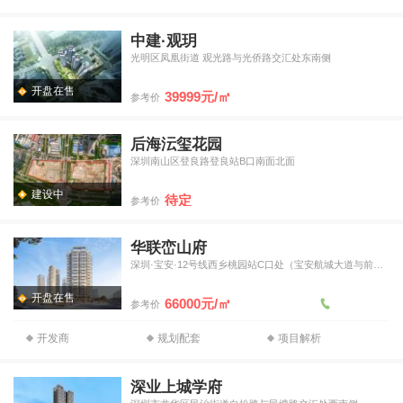
中建·观玥
光明区凤凰街道 观光路与光侨路交汇处东南侧
开盘在售
39999元/㎡
参考价
后海沄玺花园
深圳南山区登良路登良站B口南面北面
建设中
待定
参考价
华联峦山府
深圳·宝安·12号线西乡桃园站C口处（宝安航城大道与前进二
开盘在售
66000元/㎡
参考价
开发商
规划配套
项目解析
深业上城学府