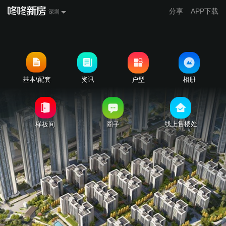
分享
APP下载
深圳
基本\配套
资讯
户型
相册
线上售楼处
样板间
圈子