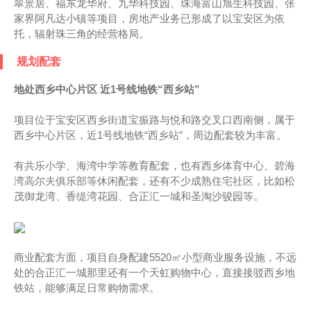
翠景居、福东龙华府、九华科技园、珠海富山旭生科技园、张
家界阿凡达小镇等项目，房地产业务已形成了以宝安区为依
托，辐射珠三角的经营格局。
规划配套
地处西乡中心片区 近1号线地铁“西乡站”
项目位于宝安区西乡街道宝振路与悦和路交叉口西南侧，属于
西乡中心片区，近1号线地铁“西乡站”，周边配套较为丰富。
有共乐小学、海湾中学等教育配套，也有西乡体育中心、碧海
湾高尔夫俱乐部等休闲配套，还有不少成熟住宅社区，比如松
茂御龙湾、香缇湾花园、合正汇一城和圣淘沙骏园等。
商业配套方面，项目自身配建5520㎡小型商业服务设施，不远
处的合正汇一城那里还有一个天虹购物中心，直接接驳西乡地
铁站，能够满足日常购物需求。