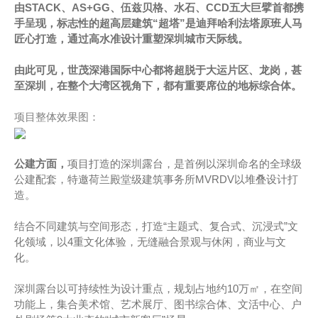
由STACK、AS+GG、伍兹贝格、水石、CCD五大巨擘首都携
手呈现，标志性的超高层建筑“超塔”是迪拜哈利法塔原班人马
匠心打造，通过高水准设计重塑深圳城市天际线。
由此可见，世茂深港国际中心都将超脱于大运片区、龙岗，甚
至深圳，在整个大湾区视角下，都有重要席位的地标综合体。
项目整体效果图：
公建方面，
项目打造的深圳露台，是首例以深圳命名的全球级
公建配套，特邀荷兰殿堂级建筑事务所MVRDV以堆叠设计打
造。
结合不同建筑与空间形态，打造“主题式、复合式、沉浸式”文
化领域，以4重文化体验，无缝融合景观与休闲，商业与文
化。
深圳露台以可持续性为设计重点，规划占地约10万㎡，在空间
功能上，集合美术馆、艺术展厅、图书综合体、文活中心、户