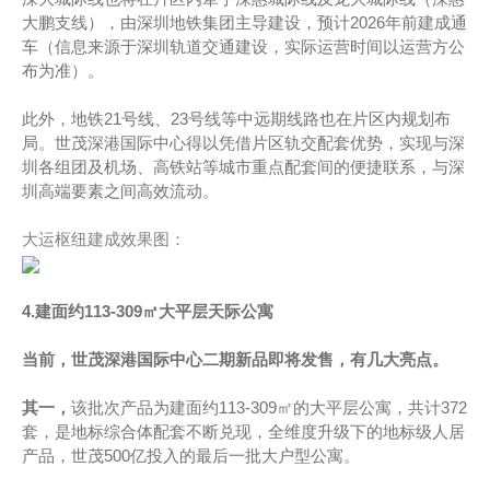
大鹏支线），由深圳地铁集团主导建设，预计2026年前建成通
车（信息来源于深圳轨道交通建设，实际运营时间以运营方公
布为准）。
此外，地铁21号线、23号线等中远期线路也在片区内规划布
局。世茂深港国际中心得以凭借片区轨交配套优势，实现与深
圳各组团及机场、高铁站等城市重点配套间的便捷联系，与深
圳高端要素之间高效流动。
大运枢纽建成效果图：
4.建面约113-309㎡大平层天际公寓
当前，世茂深港国际中心二期新品即将发售，有几大亮点。
其一，
该批次产品为建面约113-309㎡的大平层公寓，共计372
套，是地标综合体配套不断兑现，全维度升级下的地标级人居
产品，世茂500亿投入的最后一批大户型公寓。