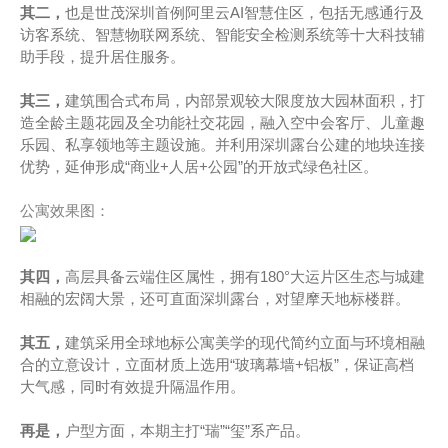
其二，
也是世茂深圳首例阿里云AI智慧住区，包括无感通行及
访客系统、智慧物联网系统、智能安全检测系统等十大科技辅
助手段，提升居住服务。
其三，
建筑围合式布局，内部景观较大限度放大园林面积，打
造全龄主题花园及全功能社交花园，融入空中会客厅、儿童趣
乐园、私享领地等主题设施。并利用深圳露台公建的地块连接
优势，延伸形成“商业+人居+公园”的开放式绿色社区。
公寓效果图：
其四，
高层具备云端住区属性，拥有180°大运片区生态与城建
相融的宏阔大景，还可直面深圳露台，对望摩天地标楼群。
其五，
建筑采用全球地标公寓美学的现代简约立面与环境相融
合的立意设计，立面材质上选用“玻璃幕墙+铝板”，保证高档
大气感，同时有效提升隔温作用。
再是，
户型方面，本期主打“瑞”“玺”系产品。