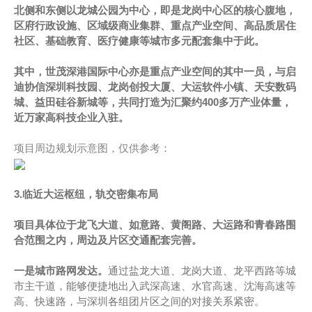
北侧和东侧以龙城公园为中心，即是龙岗中心区的核心腹地，
区府行政设施、区域级商业集群、重点产业空间、高品质居住
社区、基础教育、医疗健康等城市多元配套集中于此。
其中，世茂深港国际中心亦是重点产业空间的其中一员，与启
迪协信深圳科技园、龙岗创投大厦、大运软件小镇、天安数码
城、益田硅谷新城等，共同打造为汇聚约400多万产业体量，
近万家高科技企业入驻。
项目周边规划示意图，仅供参考：
3.临近大运枢纽，轨交密集布局
项目具体位于龙飞大道、如意路、黄阁路、大运路和青春路围
合范围之内，周边及片区交通配套完善。
一是城市路网发达。
通过盐龙大道、龙岗大道、龙平西路等城
市主干道，能够便捷地出入武深高速、水官高速、沈海高速等
高、快速路，与深圳各组团片区之间的对接关系紧密。