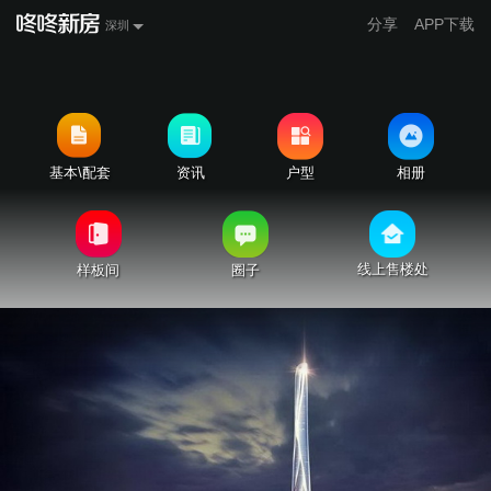
分享
APP下载
深圳
基本\配套
资讯
户型
相册
线上售楼处
样板间
圈子