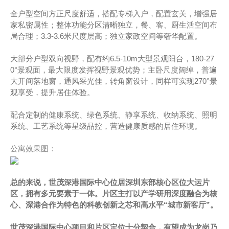
全户型空间方正尺度舒适，搭配专梯入户，配置玄关，增强居
家私密属性；整体功能分区清晰独立，餐、客、厨生活空间布
局合理；3.3-3.6米尺度层高；独立家政空间等奢华配置。
大部分户型双向视野，配有约6.5-10m大型景观阳台，180-27
0°景观面，最大限度发挥视野景观优势；主卧尺度阔绰，普遍
大开间落地窗，通风采光佳，转角窗设计，同样可实现270°景
观享受，提升居住体验。
配合定制的健康系统、绿色系统、静享系统、收纳系统、照明
系统、工艺系统等星级品控，营造健康质感的居住环境。
公寓效果图：
总的来说，世茂深港国际中心位居深圳东部核心区位大运片
区，拥有多元要素于一体。片区主打以产学研用深度融合为核
心、深港合作为特色的科教创新之芯和高水平“城市新客厅”。
世茂深港国际中心项目和片区定位十分契合，有望成为龙岗乃