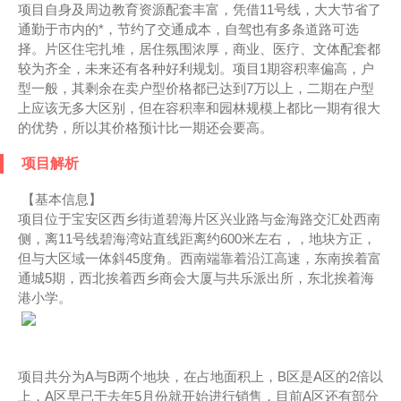
项目自身及周边教育资源配套丰富，凭借11号线，大大节省了
通勤于市内的*，节约了交通成本，自驾也有多条道路可选
择。片区住宅扎堆，居住氛围浓厚，商业、医疗、文体配套都
较为齐全，未来还有各种好利规划。项目1期容积率偏高，户
型一般，其剩余在卖户型价格都已达到7万以上，二期在户型
上应该无多大区别，但在容积率和园林规模上都比一期有很大
的优势，所以其价格预计比一期还会要高。
项目解析
【基本信息】
项目位于宝安区西乡街道碧海片区兴业路与金海路交汇处西南
侧，离11号线碧海湾站直线距离约600米左右，，地块方正，
但与大区域一体斜45度角。西南端靠着沿江高速，东南挨着富
通城5期，西北挨着西乡商会大厦与共乐派出所，东北挨着海
港小学。
项目共分为A与B两个地块，在占地面积上，B区是A区的2倍以
上，A区早已于去年5月份就开始进行销售，目前A区还有部分