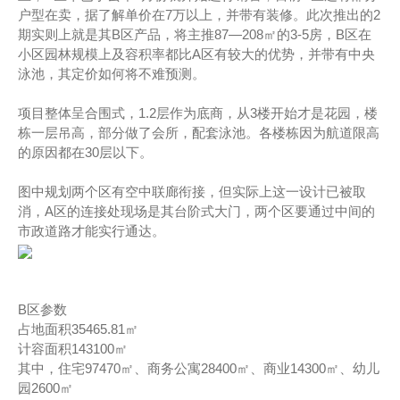
户型在卖，据了解单价在7万以上，并带有装修。此次推出的2
期实则上就是其B区产品，将主推87—208㎡的3-5房，B区在
小区园林规模上及容积率都比A区有较大的优势，并带有中央
泳池，其定价如何将不难预测。
项目整体呈合围式，1.2层作为底商，从3楼开始才是花园，楼
栋一层吊高，部分做了会所，配套泳池。各楼栋因为航道限高
的原因都在30层以下。
图中规划两个区有空中联廊衔接，但实际上这一设计已被取
消，A区的连接处现场是其台阶式大门，两个区要通过中间的
市政道路才能实行通达。
B区参数
占地面积35465.81㎡
计容面积143100㎡
其中，住宅97470㎡、商务公寓28400㎡、商业14300㎡、幼儿
园2600㎡