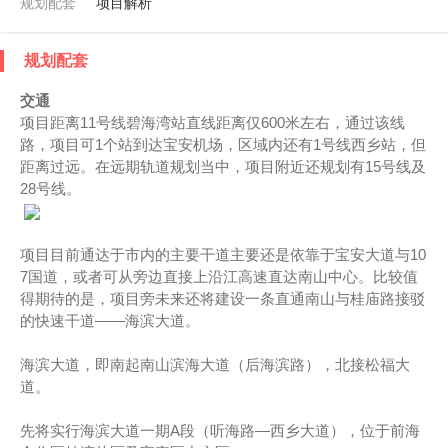
规划配套
项目解析
规划配套
交通
项目距离11号线碧海湾站直线距离仅600米左右，通过该线
路，项目可1个站到达宝安机场，区域内还有1号线西乡站，但
距离过远。在远期轨道规划当中，项目附近还规划有15号线及
28号线。
项目目前通达于市内的主要干道主要还是依靠于宝安大道与10
7国道，或者可从旁边直接上沿江高速直达南山中心。比较值
得期待的是，项目旁未来还将建设一条直通南山与桂庙路接驳
的快速干道——海滨大道。
海滨大道，即南起南山滨海大道（后海滨路），北接松福大
道。
先将实行海滨大道一期A段（听海路—西乡大道），位于前海