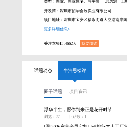
类型：商业、商业住宅、写字楼
总房源：110
开发商：深圳市招华会展实业有限公司
项目地址：深圳市宝安区福永街道大空港南岸
更多详细信息>
关注本项目:
4662
人
我要团购
话题动态
牛浩思楼评
◆
圈子话题
项目资讯
浮华半生，愿你到来正是花开时节
浏览：27
|
回贴数：1
[图]2026东莞全屋定制口碑排行本土工厂实