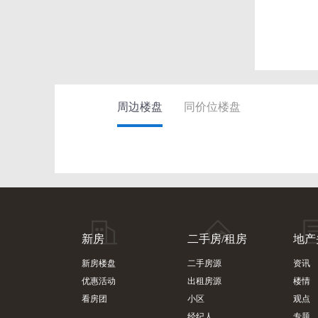
周边楼盘
同价位楼盘
新房
二手房/租房
地产
新房楼盘
二手房源
资讯
优惠活动
出租房源
楼情
看房团
小区
观点
经纪人
专题