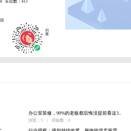
0
车位数：413
园区
扫码，直达拨打
办公室装修，90%的老板都后悔没提前看这3..
浏览：5
|
回贴数：0
..
行业观察：规则持续收紧，服饰跨境卖家需..