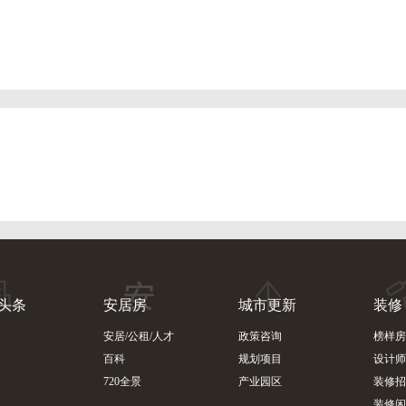
头条
安居房
城市更新
装修
安居/公租/人才
政策咨询
榜样房
百科
规划项目
设计师
720全景
产业园区
装修招
装修闲