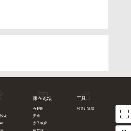
家在论坛
工具
兴趣圈
房贷计算器
沙龙
美食
标
亲子教育
鱼
家常话