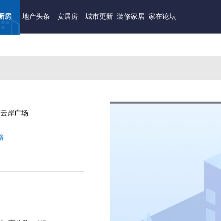
新房
地产头条
安居房
城市更新
装修家居
家在论坛
湾云岸广场
格