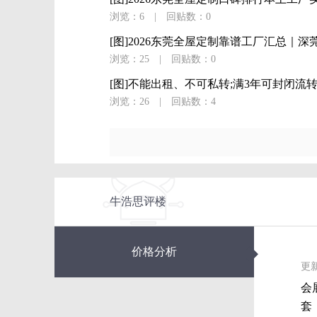
浏览：6
|
回贴数：0
[图]2026东莞全屋定制靠谱工厂汇总｜深莞
浏览：25
|
回贴数：0
[图]不能出租、不可私转;满3年可封闭流转.
浏览：26
|
回贴数：4
牛浩思评楼
◆
价格分析
更新
会
套