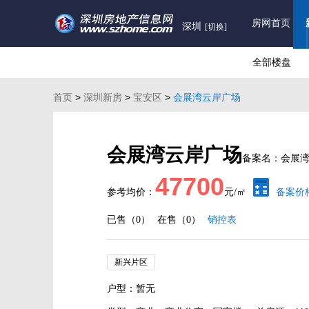
房网首页
深圳
[切换]
全部楼盘
首页
>
深圳新房
>
宝安区
>
会展湾云岸广场
会展湾云岸广场
备案名：会展
47700
参考均价：
元/㎡
备案价
已售（0）
在售（0）
销控表
新兴片区
户型：暂无