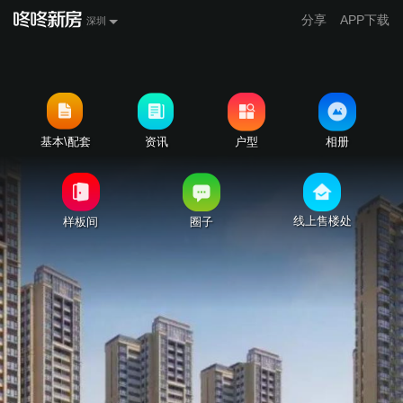
分享
APP下载
深圳
基本\配套
资讯
户型
相册
线上售楼处
样板间
圈子