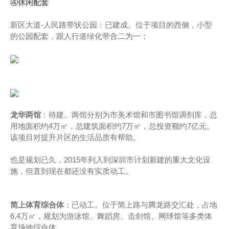
④休闲配套
新区大道-人民路带状公园：已建成。位于项目的西侧，小型
的公园配套，跟人行道绿化带合二为一；
龙华两馆
：待建。两馆分别为市美术馆和市图书馆调剂库，总
用地面积约4万㎡，总建筑面积约7万㎡，总投资额约7亿元。
该项目对提升片区的生活品质有帮助。
也是规划已久，2015年列入到深圳市计划新建的重大文化设
施，但直到现在都还没有实质动工。
简上体育综合体
：已动工。位于简上路与腾龙路交汇处，占地
6.4万㎡，规划为游泳馆、舞蹈房、击剑馆、网球馆等多类体
育场地综合体。