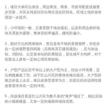
1，项目大体区位俱佳，周边商业、商务、市政等配套设施逐
步完善，片区从纯居住区向商住混合区转化，区域土地价值有
望进一步提升。
2，小环境则一般，主要受限于地块规划，以及和周边相邻地
块关系较为紧密，整体容积率偏高，楼间距偏小。
3，较好方位的西南朝向，暂且是有不错的景观视野，但也存
在一定的视野遮挡风险（后期有其它建筑规划），且与加油
站、消防站、公交首末站的距离较近，居住感不大纯粹，对个
别置业人群有一定的心理疙瘩影响。
4，户型产品以百平米以上的大户型为主，结合小环境看，定
位稍微尴尬了些。由于红山片区的整体价格比较高，大户型价
格总价提上去后，将以改善型需求为主，但是社区的适用性跟
改善需求存在一定的冲突。
5，但该项目算是红山片区为数不多的“尾声”项目了，相比后续
的小规模楼盘，又有一定的规模和地段优势。