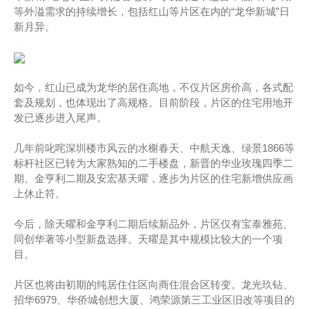
等外溢需求的持续增长，包括红山等片区在内的“龙华新城”日
新月异。
如今，红山已成为龙华的居住高地，不仅片区房价高，各式配
套及规划，也体现出了高规格。目前阶段，片区的住宅用地开
发已逐步进入尾声。
几年前叱咤深圳楼市风云的水榭春天、中航天逸、绿景1866等
标杆社区已转为大家熟知的二手楼盘，新晋的华业玫瑰四季二
期、金亨利二期及安宏基天曜，逐步为片区的住宅新增供应画
上休止符。
今后，除天曜和金亨利二期后续新品外，片区仅有宝泰雅苑、
同创华著等小型新盘选择。天曜是其中规模比较大的一个项
目。
片区也将由初期的纯居住住区向商住混合区转变。龙光玖钻、
招华6979、华侨城创想大厦、鸿荣源第三工业区旧改等项目的