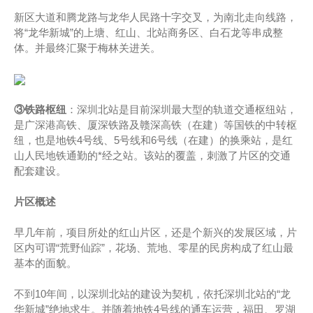
新区大道和腾龙路与龙华人民路十字交叉，为南北走向线路，
将“龙华新城”的上塘、红山、北站商务区、白石龙等串成整
体。并最终汇聚于梅林关进关。
③铁路枢纽
：深圳北站是目前深圳最大型的轨道交通枢纽站，
是广深港高铁、厦深铁路及赣深高铁（在建）等国铁的中转枢
纽，也是地铁4号线、5号线和6号线（在建）的换乘站，是红
山人民地铁通勤的*经之站。该站的覆盖，刺激了片区的交通
配套建设。
片区概述
早几年前，项目所处的红山片区，还是个新兴的发展区域，片
区内可谓“荒野仙踪”，花场、荒地、零星的民房构成了红山最
基本的面貌。
不到10年间，以深圳北站的建设为契机，依托深圳北站的“龙
华新城”绝地求生。并随着地铁4号线的通车运营，福田、罗湖