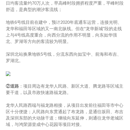
日均客流量约70万人次，早高峰时段拥挤程度严重，平峰时段
舒适，是典型的潮汐客流线；
地铁6号线目前在建中，预计2020年底通车运营，连接光明、
龙华和福田等区域的又一南北纵线。但在“龙华新城”段的走线
上与4号线高度重合，向西分流的作用不明显，向东如华强
北、罗湖等方向的客流较为明显。
深圳北站换乘地铁5号线，分流东西向如宝中、前海和布吉、
罗湖北。
②道路
：项目周边有龙华人民路、新区大道、腾龙路等区域主
要干道，以及市政快速路福龙路。
龙华人民路西端与福龙路相接，从项目出发前往福田等市中心
区十分便捷；人民路向东贯通起了布龙路，是通往坂田、布吉
及深圳东部的大动脉干道；继续向东延伸，则通往龙华老城区
域，与鸿荣源壹成中心花园等项目对接。