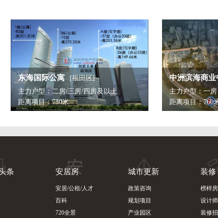
中洲滨海商业中心
天安
[福田区]
主力户型：一房
主力户
距离项目：760米
距离项
头条
安居房
城市更新
装修
安居/公租/人才
政策咨询
榜样房
百科
规划项目
设计师
720全景
产业园区
装修招