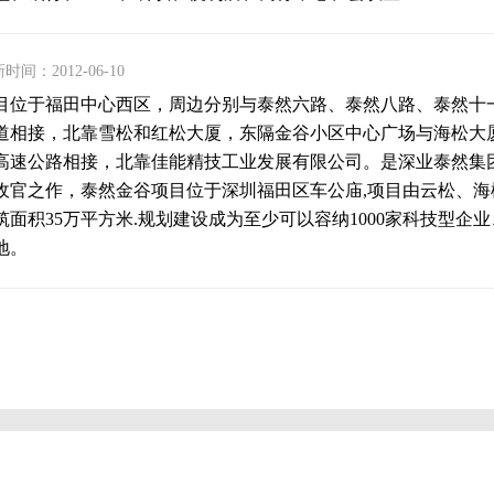
时间：2012-06-10
目位于福田中心西区，周边分别与泰然六路、泰然八路、泰然十
道相接，北靠雪松和红松大厦，东隔金谷小区中心广场与海松大
高速公路相接，北靠佳能精技工业发展有限公司。是深业泰然集团
收官之作，泰然金谷项目位于深圳福田区车公庙,项目由云松、海
筑面积35万平方米.规划建设成为至少可以容纳1000家科技型
地。