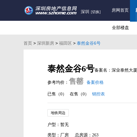
房网首页
深圳
[切换]
全部楼盘
首页
>
深圳新房
>
福田区
>
泰然金谷6号
泰然金谷6号
备案名：深业泰然大
售罄
参考均价：
备案价格
已售（0）
在售（0）
销控表
地铁周边
户型：暂无
类型：厂房
总房源：263