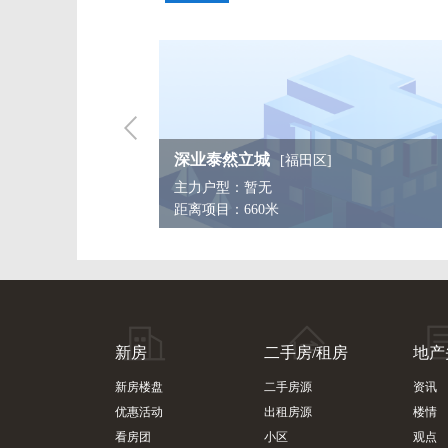
城
东海国际公寓
[福田区]
[福田区]
暂无
主力户型：二房/三房/四房及以上
0米
距离项目：730米
新房
二手房/租房
地产
新房楼盘
二手房源
资讯
优惠活动
出租房源
楼情
看房团
小区
观点