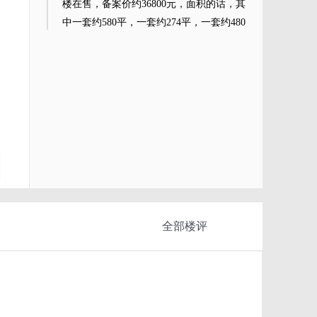
楼在售，备案价约36800元，面积的话，其
中一套约580平，一套约274平，一套约480
平，三套相连。泰然金谷6号位于福田车公
庙，靠近地铁站车公庙。
全部楼评