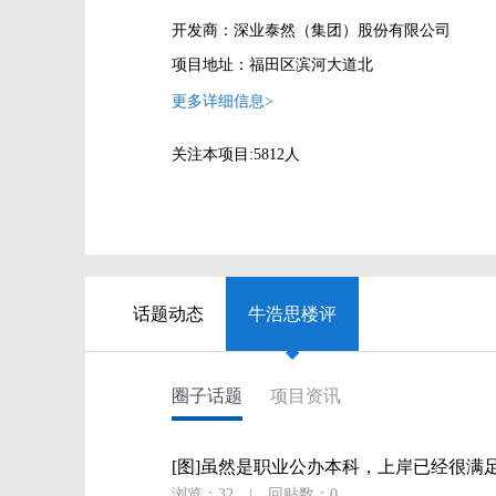
开发商：深业泰然（集团）股份有限公司
项目地址：福田区滨河大道北
更多详细信息>
关注本项目:
5812
人
话题动态
牛浩思楼评
◆
圈子话题
项目资讯
[图]虽然是职业公办本科，上岸已经很满
浏览：32
|
回贴数：0