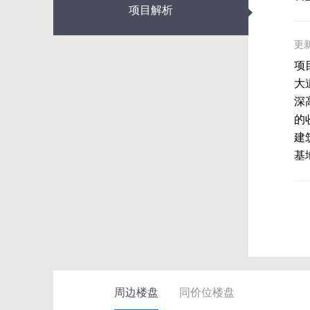
◆
项目解析
更新
项
大
深
的
建
基
周边楼盘
同价位楼盘