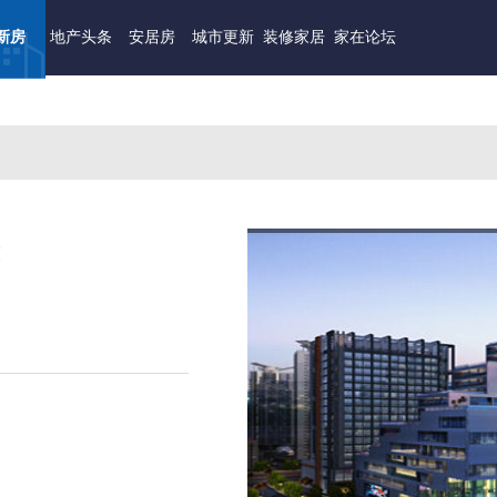
新房
地产头条
安居房
城市更新
装修家居
家在论坛
厦