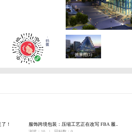
扫码，直达拨打
效果图(1)
足了！
服饰跨境包装：压缩工艺正在改写 FBA 履..
浏览：10
|
回贴数：0