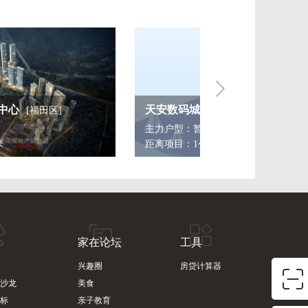
数码城旧改
深业中城
[福田区]
[福田区]
型：暂无
主力户型：三房/四房及以上
目：1公里
距离项目：1.15公里
家在论坛
工具
兴趣圈
房贷计算器
沙龙
美食
标
亲子教育