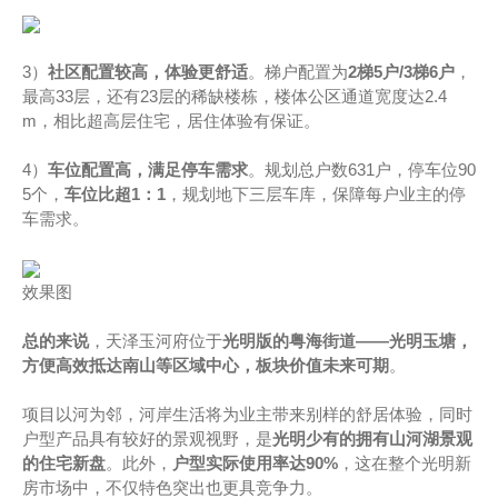
3）
社区配置较高，体验更舒适
。梯户配置为
2梯5户/3梯6户
，
最高33层，还有23层的稀缺楼栋，楼体公区通道宽度达2.4
m，相比超高层住宅，居住体验有保证。
4）
车位配置高，满足停车需求
。规划总户数631户，停车位90
5个，
车位比超1：1
，规划地下三层车库，保障每户业主的停
车需求。
效果图
总的来说
，天泽玉河府位于
光明版的粤海街道——光明玉塘，
方便高效抵达南山等区域中心，板块价值未来可期
。
项目以河为邻，河岸生活将为业主带来别样的舒居体验，同时
户型产品具有较好的景观视野，是
光明少有的拥有山河湖景观
的住宅新盘
。此外，
户型
实际
使用率
达90%
，这在整个光明新
房市场中，不仅特色突出也更具竞争力。