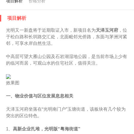
项目解析
价格分析
项目解析
光明又一新盘将于近期取证入市，新项目名为
天泽玉河府
，位
于松白路和长圳路交汇处，北面毗邻光侨路，东面与茅洲河紧
邻，可享水岸自然生活。
中高层可望大雁山公园及石岩湖湿地公园，是当前市场上少有
的临河而居，可观山水的住宅社区，值得关注。
效果图
一、
物业价值与区位发展息息相关
天泽玉河府坐落在“光明南门户”玉塘街道，该板块有几个较为
突出的区位特色。
1、
高新企业扎堆，光明版“粤海街道”