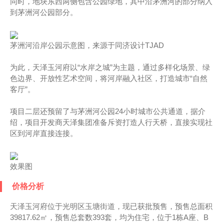
同时，地块东西两侧包含公园绿地，其中沿茅洲河的部分纳入
到茅洲河公园部分。
茅洲河沿岸公园示意图，来源于同济设计TJAD
为此，天泽玉河府以“水岸之城”为主题，通过多样化场景、绿
色边界、开放性艺术空间，将河岸融入社区，打造城市“自然
客厅”。
项目二层还预留了与茅洲河公园24小时城市公共通道，据介
绍，项目开发商天泽集团准备斥资打造人行天桥，直接实现社
区到河岸直接连接。
效果图
价格分析
天泽玉河府位于光明区玉塘街道，现已获批预售，预售总面积
39817.62㎡，预售总套数393套，均为住宅，位于1栋A座、B