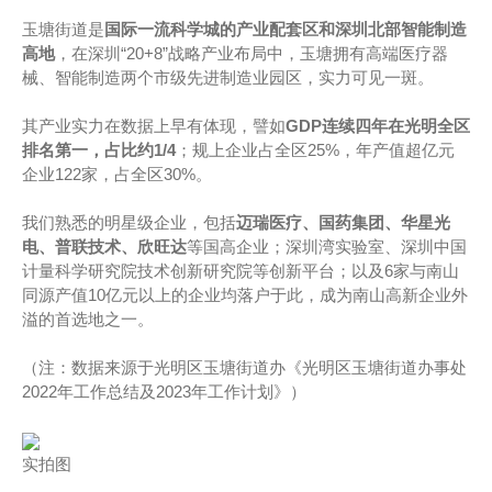
玉塘街道是
国际一流科学城的产业配套区和深圳北部智能制造
高地
，在深圳“20+8”战略产业布局中，玉塘拥有高端医疗器
械、智能制造两个市级先进制造业园区，实力可见一斑。
其产业实力在数据上早有体现，譬如
GDP连续四年在光明全区
排名第一，占比约1/4
；规上企业占全区25%，年产值超亿元
企业122家，占全区30%。
我们熟悉的明星级企业，包括
迈瑞医疗、国药集团、华星光
电、普联技术、欣旺达
等国高企业；深圳湾实验室、深圳中国
计量科学研究院技术创新研究院等创新平台；以及6家与南山
同源产值10亿元以上的企业均落户于此，成为南山高新企业外
溢的首选地之一。
（注：数据来源于光明区玉塘街道办《光明区玉塘街道办事处
2022年工作总结及2023年工作计划》）
实拍图