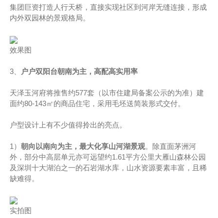
集团巨资打造人行天桥，直接实现社区到河岸无缝连接，形成
内外双园林的景观格局。
效果图
3、
户户双阳台朝南为主，高配高实用率
天泽玉河府将推售约577套（以市住建局备案公示的为准）建
面约80-143㎡的商品住宅，采用毛坯送简装形式交付。
户型设计上有不少值得拎出的亮点。
1）
朝向以南向为主，最大化享山河湖景观
。除直面茅洲河
外，部分中高层单元亦可远望约1.61平方公里大雁山森林公园
及深圳十大湖泊之一的石岩湖水库，山水资源要素丰富，且稀
缺难得。
实拍图