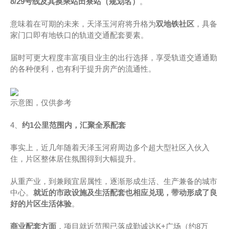
8/29号线及其换乘站田寮站（规划名）
。
意味着在可期的未来，天泽玉河府将升格为
双地铁社区
，具备
家门口即有地铁口的轨道交通配套要素。
届时可更大程度丰富项目业主的出行选择，享受轨道交通通勤
的各种便利，也有利于提升房产的流通性。
示意图，仅供参考
4、
约1公里范围内，汇聚全系配套
事实上，近几年随着天泽玉河府周边多个超大型社区入伙入
住，片区整体居住氛围得到大幅提升。
从重产业，到兼顾宜居属性，逐渐形成生活、生产兼备的城市
中心。
就近的市政设施及生活配套也相应兑现，带动形成了良
好的片区生活体验
。
商业配套方面
，项目就近范围已落成勤诚达K+广场（约8万