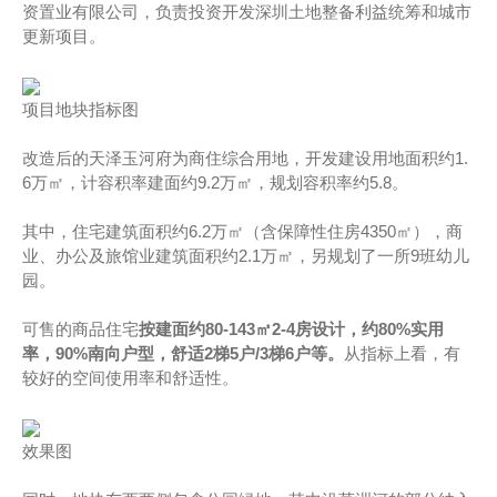
资置业有限公司，负责投资开发深圳土地整备利益统筹和城市
更新项目。
项目地块指标图
改造后的天泽玉河府为商住综合用地，开发建设用地面积约1.
6万㎡，计容积率建面约9.2万㎡，规划容积率约5.8。
其中，住宅建筑面积约6.2万㎡（含保障性住房4350㎡），商
业、办公及旅馆业建筑面积约2.1万㎡，另规划了一所9班幼儿
园。
可售的商品住宅
按建面约
80-143㎡2-4房设计，约80%实用
率，90%南向户型，舒适2梯5户/3梯6户等。
从指标上看，有
较好的空间使用率和舒适性。
效果图