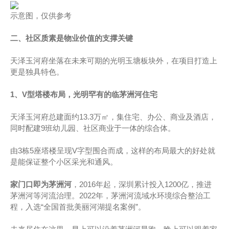
示意图，仅供参考
二、社区质素是物业价值的支撑关键
天泽玉河府坐落在未来可期的光明玉塘板块外，在项目打造上
更是独具特色。
1、V型塔楼布局，光明罕有的临茅洲河住宅
天泽玉河府总建面约13.3万㎡，集住宅、办公、商业及酒店，
同时配建9班幼儿园、社区商业于一体的综合体。
由3栋5座塔楼呈现V字型围合而成，这样的布局最大的好处就
是能保证整个小区采光和通风。
家门口
即为
茅洲河
，2016年起，深圳累计投入1200亿，推进
茅洲河等河流治理。2022年，茅洲河流域水环境综合整治工
程，入选“全国首批美丽河湖提名案例”。