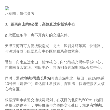
示意图，仅供参考
3、
距离南山约8公里，高效直达多板块中心
如此区位条件，离不开良好的交通条件。
天泽玉河府可方便接驳南光、龙大、深圳外环等高、快速路，
与深圳各城市组团及市中心区的联系高效紧密。
譬如，向南直达南山、前海核心，向北衔接光明科学城中心，
向东南直落龙华、福田中心，向西则直达深圳国际会展中心。
同时，通过
地铁6号线长圳站
可直连深圳北、福田，或1站换乘
13号线（建设中）直达南山科技园、深圳湾，快速链接各大核
心商务区。
根据深圳市轨道交通线网规划，在项目的北面约500米（地图
测量仅供参考），即松白路与光侨路交汇处口，规划
有地铁1