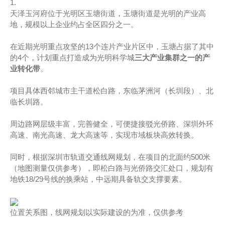
1.
天泽玉河府位于光明区玉塘街道，玉塘街道是光明的产业高
地，规模以上企业约占全区四分之一。
在近期光明重点攻坚的13个连片产业片区中，玉塘占据了其中
的4个，计划重点打造成为光明科学城
三大产业集群之一的产
业转化带
。
项目具体西邻城市主干道松白路，东临茅洲河（长圳段）、北
临长圳路。
周边路网层级丰富，完善健全，可便捷接驳光侨路、深圳外环
高速、南光高速、龙大高速等，实现市域板块高效转换。
同时，根据深圳市轨道交通线网规划，在项目的北面约500米
（地图测量仅供参考），即松白路与光侨路交汇处口，规划有
地铁18/29号线的换乘站，中远期具备轨交支撑要素。
位置关系图，线网规划以实际建设的为准，仅供参考