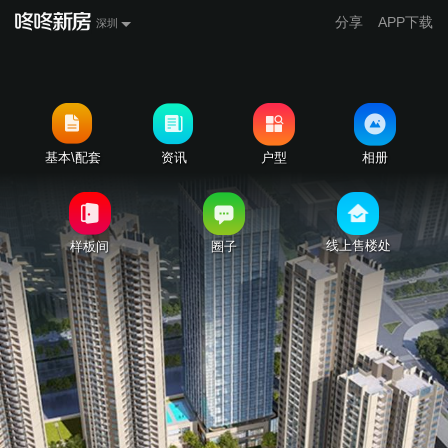
分享
APP下载
深圳
基本\配套
资讯
户型
相册
线上售楼处
样板间
圈子