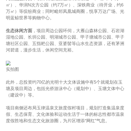
㎡）、华润N次方公园（约7万㎡）、深铁商业（待开业，约6
万㎡）等缤纷商业；同时毗邻凤凰城商圈，悦享万达广场、光
明蓝鲸世界等购物中心。
生态休闲方面
，项目周边公园环伺，大雁山森林公园、石岩湖
湿地公园、长圳公园、明湖城市公园、甲子塘城市公园、甲子
塘社区公园、五指耙公园、亚婆髻等山水生态资源，还有茅洲
河碧道，漫步生活，休闲空间充裕。
实拍图
此外，总投资约70亿的光明十大文体设施中有5个就规划在玉
塘及项目周边，包括光侨游泳中心（规划中）、玉塘文体中心
（建设中）等。
项目南侧还布局玉律温泉文旅度假村项目，规划打造集温泉度
假、生态保育、文化体验和运动生活于一体的标志性都市温泉
度假胜地和生态文化旅游圈，为片区增添“网红”气息。