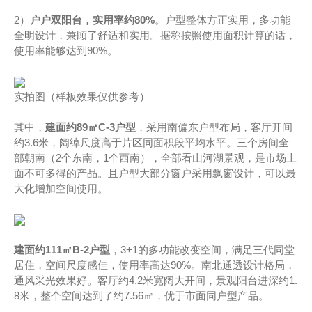
2）
户户双阳台，实用率约80%
。户型整体方正实用，多功能
全明设计，兼顾了舒适和实用。据称按照使用面积计算的话，
使用率能够达到90%。
实拍图（样板效果仅供参考）
其中，
建面约89㎡C-3户型
，采用南偏东户型布局，客厅开间
约3.6米，阔绰尺度高于片区同面积段平均水平。三个房间全
部朝南（2个东南，1个西南），全部看山河湖景观，是市场上
面不可多得的产品。且户型大部分窗户采用飘窗设计，可以最
大化增加空间使用。
建面约111㎡B-2户型
，3+1的多功能改变空间，满足三代同堂
居住，空间尺度感佳，使用率高达90%。南北通透设计格局，
通风采光效果好。客厅约4.2米宽阔大开间，景观阳台进深约1.
8米，整个空间达到了约7.56㎡，优于市面同户型产品。