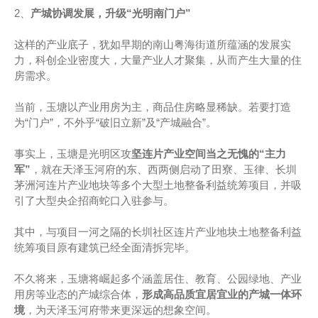
2、
产城协调发展，升级“光明南门户”
这样的产业底子，犹如早期的南山粤海街道所蕴涵的发展实
力，科创企业密度大，大量产业人才聚集，从而产生大量的住
房需求。
当前，玉塘以产业用房为主，商品住房略显稀缺。若要打造
为“门户”，不外乎“破旧立新”及“产城融合”。
事实上，玉塘是光明区攻
坚连片产业空间当之无愧的“主力
军”
，就在天泽玉河府的东、西两侧启动了田寮、玉律、长圳
茅洲河连片产业地块等多个大型土地整备利益统筹项目，并吸
引了大型央企招商蛇口入驻参与。
其中，与项目一河之隔的长圳社区连片产业地块土地整备利益
统筹项目原有建筑已经全面清拆完毕。
不久将来，玉塘将崛起多个涵盖居住、教育、公园绿地、产业
用房等业态的产城综合体，
形成高品质宜居宜业的产城一体环
境
，为天泽玉河府带来更深远的想象空间。