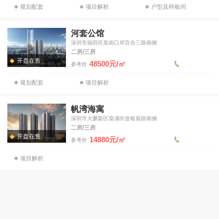
规划配套
项目解析
户型及样板间
河套公馆
深圳市福田区皇岗口岸百合三路南侧
二房/三房
开盘在售
48500元/㎡
参考价
规划配套
项目解析
帆湾海寓
深圳市大鹏新区葵涌街道银葵路南侧
二房/三房
开盘在售
14880元/㎡
参考价
项目解析
中信城开信悦湾
广东省深圳市南山区望海路与后海滨路交界东北侧
开盘在售
244000元/㎡
参考价