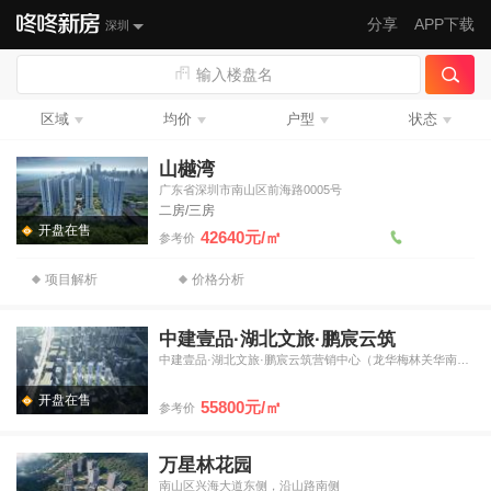
分享
APP下载
深圳
输入楼盘名
区域
均价
户型
状态
山樾湾
广东省深圳市南山区前海路0005号
二房/三房
开盘在售
42640元/㎡
参考价
项目解析
价格分析
中建壹品·湖北文旅·鹏宸云筑
中建壹品·湖北文旅·鹏宸云筑营销中心（龙华梅林关华南数字超
开盘在售
55800元/㎡
参考价
万星林花园
南山区兴海大道东侧，沿山路南侧