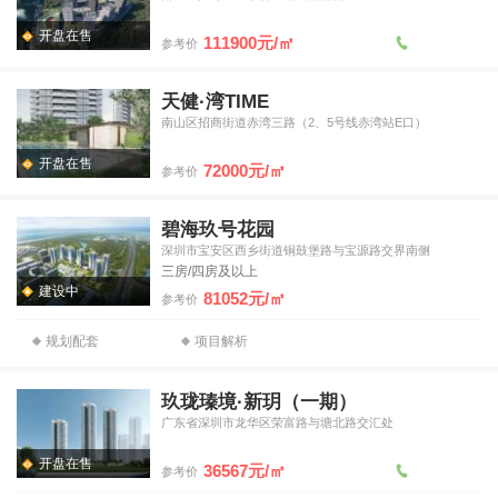
开盘在售
111900元/㎡
参考价
天健·湾TIME
南山区招商街道赤湾三路（2、5号线赤湾站E口）
开盘在售
72000元/㎡
参考价
碧海玖号花园
深圳市宝安区西乡街道铜鼓堡路与宝源路交界南侧
三房/四房及以上
建设中
81052元/㎡
参考价
规划配套
项目解析
玖珑瑧境·新玥（一期）
广东省深圳市龙华区荣富路与塘北路交汇处
开盘在售
36567元/㎡
参考价