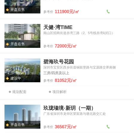
开盘在售
111900元/㎡
参考价
天健·湾TIME
南山区招商街道赤湾三路（2、5号线赤湾站E口）
开盘在售
72000元/㎡
参考价
碧海玖号花园
深圳市宝安区西乡街道铜鼓堡路与宝源路交界南侧
三房/四房及以上
建设中
81052元/㎡
参考价
规划配套
项目解析
玖珑瑧境·新玥（一期）
广东省深圳市龙华区荣富路与塘北路交汇处
开盘在售
36567元/㎡
参考价