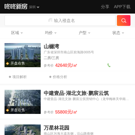
分享
APP下载
深圳
输入楼盘名
区域
均价
户型
状态
山樾湾
广东省深圳市南山区前海路0005号
二房/三房
开盘在售
42640元/㎡
参考价
项目解析
价格分析
中建壹品·湖北文旅·鹏宸云筑
中建壹品·湖北文旅·鹏宸云筑营销中心（龙华梅林关华南数字超
开盘在售
55800元/㎡
参考价
万星林花园
南山区兴海大道东侧，沿山路南侧