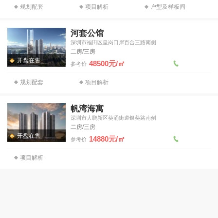
规划配套
项目解析
户型及样板间
河套公馆
深圳市福田区皇岗口岸百合三路南侧
二房/三房
开盘在售
48500元/㎡
参考价
规划配套
项目解析
帆湾海寓
深圳市大鹏新区葵涌街道银葵路南侧
二房/三房
开盘在售
14880元/㎡
参考价
项目解析
中信城开信悦湾
广东省深圳市南山区望海路与后海滨路交界东北侧
开盘在售
244000元/㎡
参考价