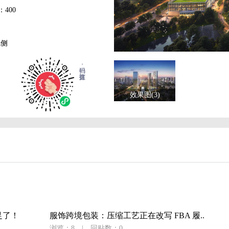
400
北侧
扫码，直达拨打
效果图(3)
足了！
服饰跨境包装：压缩工艺正在改写 FBA 履..
浏览：8
|
回贴数：0