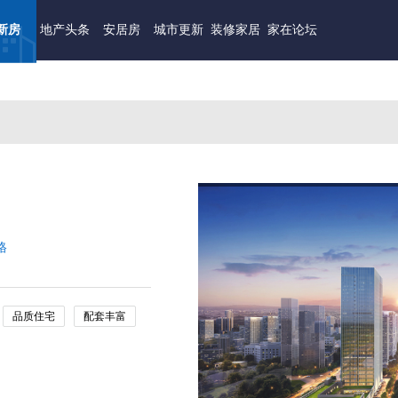
新房
地产头条
安居房
城市更新
装修家居
家在论坛
格
品质住宅
配套丰富