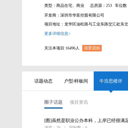
类型：商品住宅、商业
总房源：253
车位数：
开发商：深圳市华富控股有限公司
项目地址：龙华区油松路与工业东路交汇处东
更多详细信息>
关注本项目:
16496
人
我要团购
话题动态
户型/样板间
牛浩思楼评
◆
圈子话题
项目资讯
[图]虽然是职业公办本科，上岸已经很满
浏览：29
|
回贴数：0