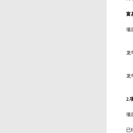
富
项
龙
龙
2
项
已