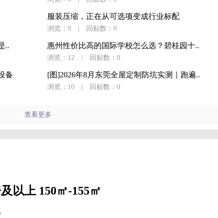
服装压缩，正在从可选项变成行业标配
浏览：9
|
回贴数：0
..
惠州性价比高的国际学校怎么选？碧桂园十..
浏览：12
|
回贴数：0
设备
[图]2026年8月东莞全屋定制防坑实测｜跑遍..
浏览：10
|
回贴数：0
查看更多
及以上 150㎡-155㎡
）