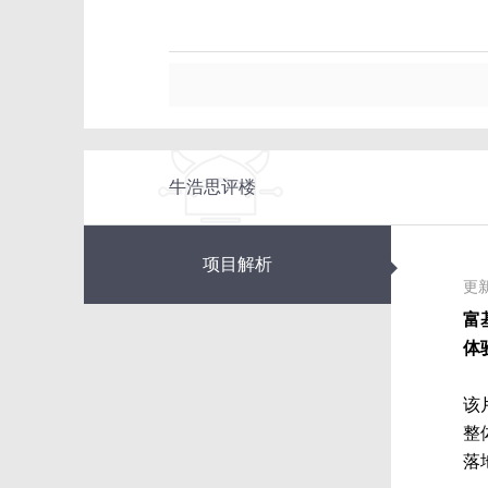
牛浩思评楼
◆
项目解析
更新
富
体
该
整
落