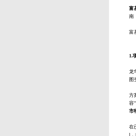
富
南
富
1
龙
图
方
容
市
在
l