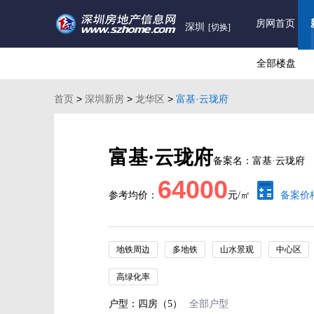
房网首页
深圳
[切换]
全部楼盘
首页
>
深圳新房
>
龙华区
>
富基·云珑府
富基·云珑府
备案名：富基·云珑府
64000
参考均价：
元/㎡
备案价
地铁周边
多地铁
山水景观
中心区
高绿化率
户型：四房（5）
全部户型