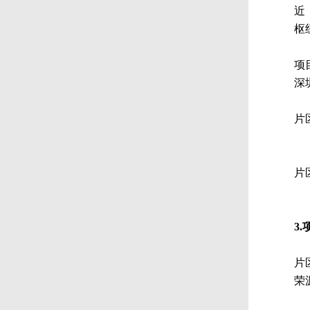
近
枢
项
深
片
片
3
片
荣