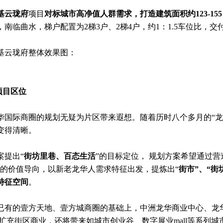
基云珑府
项目
对标城市高净值人群需求，打造建筑面积约123-15
，南临曲水，梯户配置为2梯3户、2梯4户，约1：1.5车位比，交
基云珑府整体效果图：
.项目区位
华国际商圈的规划无疑为片区带来遐想。随着历时八个多月的“龙
变得清晰。
案提出“
街坊里巷、百态生活
”的目标定位， 规划方案希望通过营
”的价值导向，以新老龙华人需求特征出发，提炼出“
街市”、“街
特征空间
。
已有的壹方天地、壹方城商圈的基础上，中洲龙华商业中心、龙华
，扩充街区商业，还将带来如城市创业谷、数字展业mall等系列城