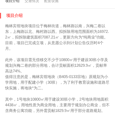
项目介绍
交通情况
配套设施
项目介绍
梅林宾馆地块项目位于梅林街道，梅林路以南，兴梅二巷以
东，上梅路以北、梅村路以西。拟拆除用地范围面积为16972.
2㎡，拟拆除建筑面积7087.21㎡，更新方向为“纯商业”功能。
目前，项目已完成立项，从意愿公示到计划公告仅历时4个
月。
此外，该项目需无偿移交不少于10800㎡用于建设30班小学及
规划兴梅二巷的部分用地，合计贡献面积12629.9㎡，贡献率
高达74%。
值得注意的是，梅林宾馆地块（B405-0133宗地）原规划为小
学用地，用于配建小学（30班），为了利于教育设施和道路尽
快实施，将地块*为二。
其中，1号地块10800㎡用于建设30班小学，2号地块用地面积
4438㎡，用地性质为商业用地，主要用于规划办公商业，但不
含商务公寓功能，另外需贡献1829.9㎡用于部分道路规划。