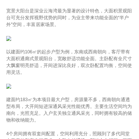
宽景大阳台是深业云海湾最为显著的设计特色，大面积景观阳
台可充分发挥视野优势的同时，为业主带来功能全面的“半户
外”空间，丰富居家场景。
以建面约106㎡的起步户型为例，东南或西南朝向，客厅带有
大面积通廊式景观阳台，宽敞舒适功能全面。主卧配有全尺寸
大飘窗明亮舒适，开间进深比良好，双次卧配置均衡，空间使
用灵活。
建面约183㎡为本项目最大户型，房源量不多，西南朝向通透
型布局，大开间短进深通风采光性能优秀。主要生活空间均为
南向，光照充足。入户玄关独立通风采光，同时拥有较高的储
物和收纳能力。
4个房间拥有双套间配置，空间利用充分，照顾到了多代同堂