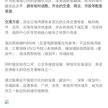
作为前海核心内的金融先导区、深港国际金融城，桂湾的城市
建设起步早，
拥有相对成熟、齐全的交通、商业、市政等配套
资源
。
交通方面，
深业云海湾拥有多层次的立体交通骨架，毗邻南
坪、北环、滨海等城市快速路，并在前海地下城互通，与深圳
湾、福田中心区等其他核心板块之间穿行高效。
项目西南侧约650米（百度地图测量仅供参考）可达前海湾枢
纽，汇聚地铁1/5/11号线三条地铁线，穗深城际线西延线（建
设中）、港深西部快线（规划中）等城际线。
同时规划包含口岸、公交等接驳设施，枢纽完全落成后，将是
亚洲最大的综合交通枢纽之一。
通过换乘还可接驳片区内的深惠（建设中）、深珠（规划中）
等城际线，连通香港、广州、东莞、珠海等湾区城市，成为深
圳又一标志性的城市级枢纽。