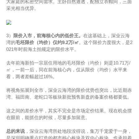
大家庭的私密空间需求。主卧自然通透，配独立衣帽间，三面
采光相当优异。
3）
限价入市，前海核心内的低价王。
在这基础上，深业云海
湾的
毛坯限价（均价）仅约9.2万/㎡
。这个限价力度很大，是2
021年时前海土拍规定的限价水平。
去年前海新拍一宗居住用地的毛坯限价（均价）则是10.71万/
㎡，一前一后，同在前海核心内，仅从限价（均价）水平来
看，两者差幅超过16%。
将视角拓展到全市，深业云海湾的限价优势也突出，比近期赤
湾、福田南、老蛇口等板块新批预售新盘的备案价格都要低。
这之间的差价水平，其实不完全是市场定价结果。现在机会摆
在眼前，能抓住的时候，尽量多加留意。
总的来说
，深业云海湾所处地段没得说，集万千宠爱于一身，
是深圳明确重点打造的都市核心板块及双中心板块，也承担着