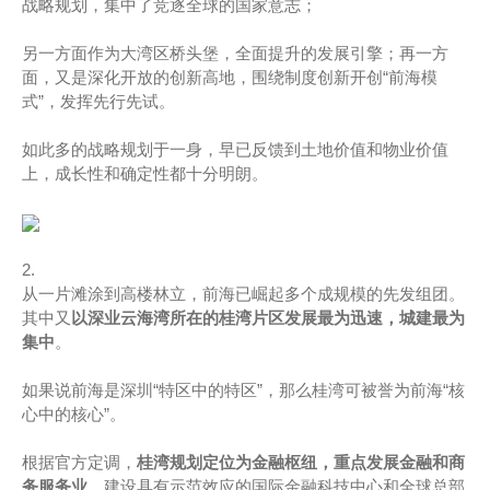
战略规划，集中了竞逐全球的国家意志；
另一方面作为大湾区桥头堡，全面提升的发展引擎；再一方
面，又是深化开放的创新高地，围绕制度创新开创“前海模
式”，发挥先行先试。
如此多的战略规划于一身，早已反馈到土地价值和物业价值
上，成长性和确定性都十分明朗。
2.
从一片滩涂到高楼林立，前海已崛起多个成规模的先发组团。
其中又
以深业云海湾所在的桂湾片区发展最为迅速，城建最为
集中
。
如果说前海是深圳“特区中的特区”，那么桂湾可被誉为前海“核
心中的核心”。
根据官方定调，
桂湾规划定位为金融枢纽，重点发展金融和商
务服务业
，建设具有示范效应的国际金融科技中心和全球总部