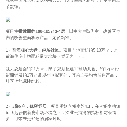
兆铭等国际大师团队联袂共筑，以滨海森局精粹，定制空间细
节韵律。
项目
主推建面约106-183㎡3-4房
，以中大户型为主，改善区位
内的改善型面积段产品，定位精准。
1）
前海核心大盘，纯居社区。
项目占地面积约5.13万㎡，是
前海住宅土拍面积最大地块（暂无之一）。
规划总建面约21万㎡，除了规划配建12班幼儿园、约1万㎡沿
街商铺及约1万㎡常规社区配套外，其余主要均为居住产品，
社区功能属性纯粹。
2）
3梯5户，
低密舒居。
项目规划容积率约4.1，在容积率动辄
5、6起步的新房市场环境之下，深业云海湾的指标相对低得
多，可带来更舒适的居家环境。