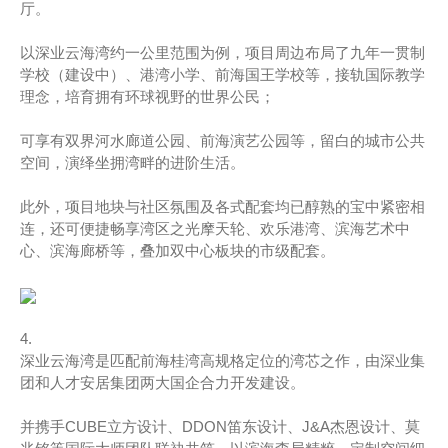
厅。
以深业云海湾约一公里范围为例，项目周边布局了九年一贯制
学校（建设中）、港湾小学、前海国王学校等，接轨国际教学
理念，培育拥有环球视野的世界公民；
可享有双界河水廊道公园、前海演艺公园等，留白的城市公共
空间，演绎坐拥湾畔的进阶生活。
此外，项目地块与社区氛围及各式配套均已醇熟的宝中紧密相
连，还可便捷畅享湾区之光摩天轮、欢乐港湾、滨海艺术中
心、滨海廊桥等，叠加双中心板块的市级配套。
4.
深业云海湾是匹配前海桂湾高规格定位的湾芯之作，由深业集
团和人才安居集团两大国企合力开发建设。
并携手CUBE立方设计、DDON笛东设计、J&A杰恩设计、莫