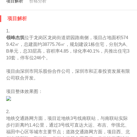
项目解析
价格分析
项目解析
1.
领峰杰筑
位于龙岗区龙岗街道碧园路南侧，项目占地面积574
9.42㎡，总建面约38775.76㎡，规划建设1栋住宅，分别为A、
B单元，总33层高，容积率4.85，绿化率40.1%，共推出住宅3
10套，停车位246个。
项目由深圳市同乐股份合作公司，深圳市和正泰投资发展有限
公司联合开发。
项目整体效果图：
2.
地铁交通路网方面，项目近地铁3号线南联站，与南联站实际
步行距离约1.4公里，通过3号线可直达大运、布吉、华强北、
福田中心区等城市主要节点；道路交通路网方面，项目西、北