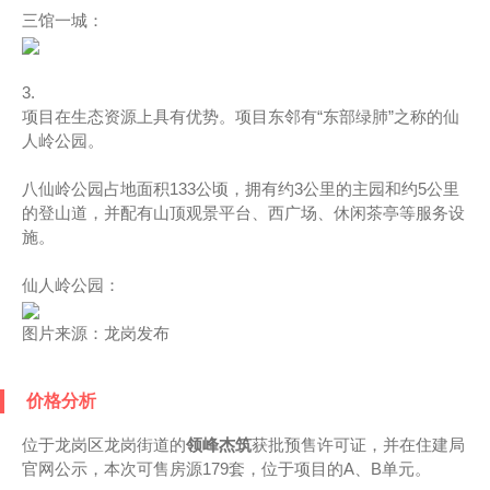
三馆一城：
3.
项目在生态资源上具有优势。项目东邻有“东部绿肺”之称的仙
人岭公园。
八仙岭公园占地面积133公顷，拥有约3公里的主园和约5公里
的登山道，并配有山顶观景平台、西广场、休闲茶亭等服务设
施。
仙人岭公园：
图片来源：龙岗发布
价格分析
位于龙岗区龙岗街道的
领峰杰筑
获批预售许可证，并在住建局
官网公示，本次可售房源179套，位于项目的A、B单元。