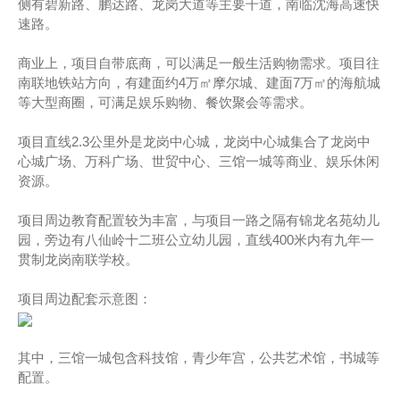
侧有碧新路、鹏达路、龙岗大道等主要干道，南临沈海高速快
速路。
商业上，项目自带底商，可以满足一般生活购物需求。项目往
南联地铁站方向，有建面约4万㎡摩尔城、建面7万㎡的海航城
等大型商圈，可满足娱乐购物、餐饮聚会等需求。
项目直线2.3公里外是龙岗中心城，龙岗中心城集合了龙岗中
心城广场、万科广场、世贸中心、三馆一城等商业、娱乐休闲
资源。
项目周边教育配置较为丰富，与项目一路之隔有锦龙名苑幼儿
园，旁边有八仙岭十二班公立幼儿园，直线400米内有九年一
贯制龙岗南联学校。
项目周边配套示意图：
其中，三馆一城包含科技馆，青少年宫，公共艺术馆，书城等
配置。