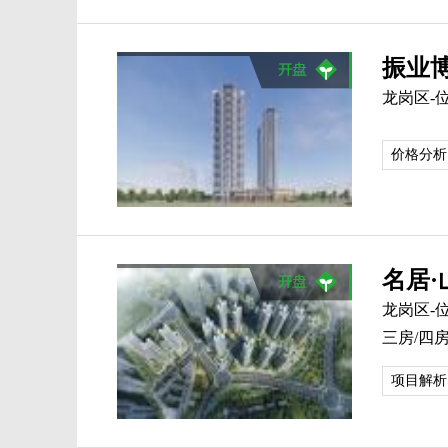
振业
龙岗区-
价格分析
名居·
龙岗区-
三房/四房及
项目解析