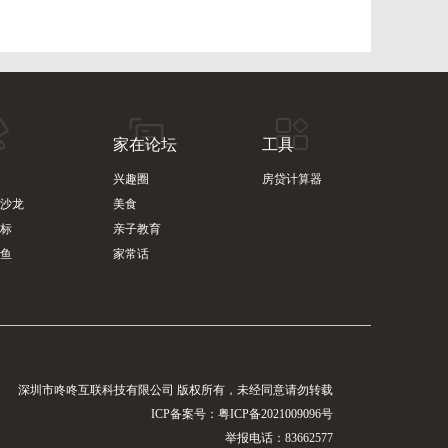
家在论坛
工具
兴趣圈
房贷计算器
沙龙
美食
标
亲子教育
鱼
家常话
深圳市咚咚互联科技有限公司 版权所有，未经同意请勿转载
ICP备案号：
粤ICP备2021009096号
举报电话：83662577