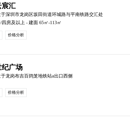
云宸汇
位于深圳市龙岗区坂田街道环城路与平南铁路交汇处
/四房及以上 - 建面 65㎡-113㎡
价格分析
世纪广场
位于龙岗布吉百鸽笼地铁站a出口西侧
价格分析