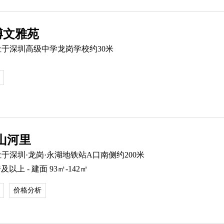
博文雅苑
位于深圳高级中学龙岗学校约30米
山河里
位于深圳·龙岗·永湖地铁站A口南侧约200米
以上 - 建面 93㎡-142㎡
价格分析