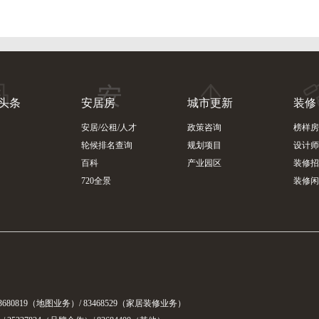
头条
安居房
城市更新
装修
安居/公租/人才
政策咨询
榜样房
轮候排名查询
规划项目
设计师
百科
产业园区
装修招
720全景
装修闲
3680819（地图业务）/ 83468529（家居装修业务）