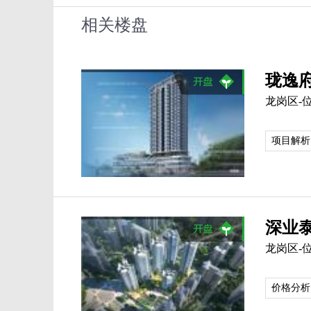
相关楼盘
珑逸
龙岗区-
项目解析
深业
龙岗区-
价格分析