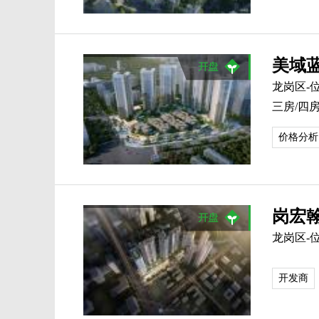
美域
龙岗区-
三房/四房及
价格分析
岗宏
龙岗区-
开发商