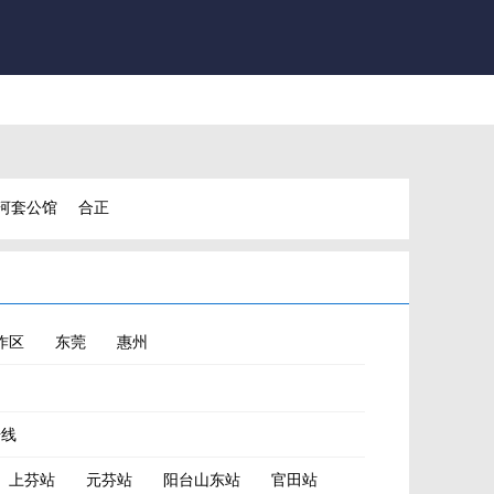
河套公馆
合正
鹏宸云筑
作区
东莞
惠州
号线
上芬站
元芬站
阳台山东站
官田站