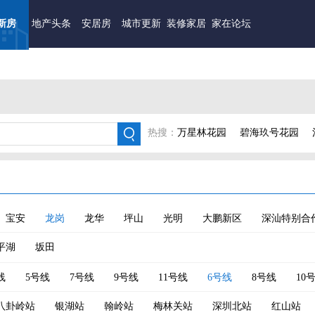
新房
地产头条
安居房
城市更新
装修家居
家在论坛
热搜：
万星林花园
碧海玖号花园
方洲·二期瀚府
中信城开信悦湾
宝安
龙岗
龙华
坪山
光明
大鹏新区
深汕特别合
平湖
坂田
线
5号线
7号线
9号线
11号线
6号线
8号线
10
八卦岭站
银湖站
翰岭站
梅林关站
深圳北站
红山站