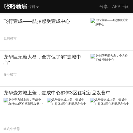
分享
APP下载
深圳
飞行壹成——航拍感受壹成中心
见圳楼市
龙华巨无霸大盘，全方位了解“壹城中
心”
菲菲楼市
龙华壹方城上盖，壹成中心超体3区住宅新品发售中
咚咚牛浩思