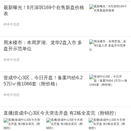
最新曝光！8月深圳169个在售新盘价格
表
咚咚牛浩思
周末楼市：本周罗湖、龙华2盘入市 多
盘开示范单位
咚咚牛浩思
壹成中心3区，今日开盘！备案均价6.2
5万/㎡推1066套（附价格）
咚咚牛浩思
直播|壹成中心3区今天突击开盘 有2栋全卖完（附销控）