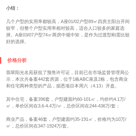
小结：
几个户型的实用率都较高，A座01/02户型89㎡四房主阳台开间
较窄，但整个户型实用率相对较高，适合人口较多的家庭选
择。A座03/07户型74㎡两房中规中矩，是作为过渡型刚需比较
好的选择。
价格分析
翡翠阳光名苑获批了预售许可证，目前已在市场监督管理局公
示，本次共备案442套房源，位于1栋ABC座及2栋，包含商业
和住宅两种类型的产品，据悉项目本周六（4.13）开盘。
其中住宅，备案396套，户型建面约60-101㎡，均价约4.1万/
㎡，单价区间在3.6-4.4万/㎡，总价区间在244-436万/套；
商业产品，备案46套，户型建面约35-191㎡，价格均为10万/
㎡，总价区间在347-1924万/套。