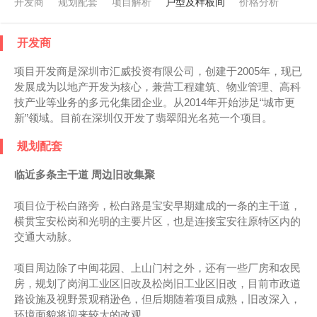
开发商
规划配套
项目解析
户型及样板间
价格分析
开发商
项目开发商是深圳市汇威投资有限公司，创建于2005年，现已
发展成为以地产开发为核心，兼营工程建筑、物业管理、高科
技产业等业务的多元化集团企业。从2014年开始涉足“城市更
新”领域。目前在深圳仅开发了翡翠阳光名苑一个项目。
规划配套
临近多条主干道 周边旧改集聚
项目位于松白路旁，松白路是宝安早期建成的一条的主干道，
横贯宝安松岗和光明的主要片区，也是连接宝安往原特区内的
交通大动脉。
项目周边除了中闽花园、上山门村之外，还有一些厂房和农民
房，规划了岗润工业区旧改及松岗旧工业区旧改，目前市政道
路设施及视野景观稍逊色，但后期随着项目成熟，旧改深入，
环境面貌将迎来较大的改观。