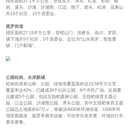
辖区面积37.1平方公里，管辖东方、潭头、红星、松岗、楼
岗、溪头、沙浦、沙浦围、江边、朗下、碧头、松涛、花果山
共13个社区，13个居委会。
燕罗街道
辖区面积27.15平方公里，管辖山门、洪桥头、燕川、罗田、
塘下涌共5个社区，5个居委会。定位为“山水燕罗，智造重
镇，门户新城”。
公园松岗、水岸新城
松岗街道有山林、公园、绿地等覆盖面积达15.58平方公里，
覆盖率达42%，已建成30个社区公园、8个市民广场。近期重
点建成5个公园，包括五指耙森林公园、五指耙体育主题公
园、江边公园、沙浦围公园、潭头公园。其中五指耙体育主题
公园总占地面积67万㎡，将建设4000米环湖绿道、1500米环
湖景观栈道、观景亭廊等设施，可供举办龙舟赛、环湖自行车
赛等赛事。