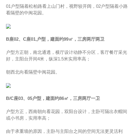
01户型隔着松柏路看上山门村，视野较开阔，02户型隔着小路
看隔壁的中闽花园。
B座02、C座01,户型，建面约99㎡，三房两厅两卫
户型方正朝，南北通透，横厅设计动静不分区，客厅餐厅采光
好，主阳台开间4米，纵深1.5米实用率高；
朝西北向看隔壁中闽花园。
B/C座03、05户型，建面约86㎡，三房两厅一卫
户型方正，西南朝向看花园，双阳台设计，主卧可隔出衣帽间
或小书房，实用率高；
由于承重墙的原因，主卧与主阳台之间的空间无法更灵活利