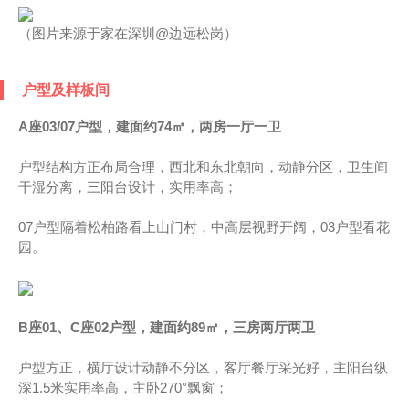
（图片来源于家在深圳@边远松岗）
户型及样板间
A座03/07户型，建面约74㎡，两房一厅一卫
户型结构方正布局合理，西北和东北朝向，动静分区，卫生间
干湿分离，三阳台设计，实用率高；
07户型隔着松柏路看上山门村，中高层视野开阔，03户型看花
园。
B座01、C座02户型，建面约89㎡，三房两厅两卫
户型方正，横厅设计动静不分区，客厅餐厅采光好，主阳台纵
深1.5米实用率高，主卧270°飘窗；