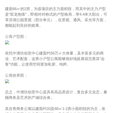
建面66㎡的2房，为该项目的主力面积段，而其中的主力户型
是“双龙抱珠”，即相对对称式的户型格局，带4.4米大阳台，可
享洪湖公园景观（部分单元），在景观、通风、采光等方面，
都能起到良好的效果。
公寓户型图：
依托中洲坊创意中心建面约56万㎡大体量，及丰富多元的商
业、艺术配套，这类小户型公寓能够很好地延展或完善其“会
客”功能，让使用空间更加私密、纯粹。
公寓效果图：
总之，中洲坊创意中心是具有高品质设计，复合多元业态，兼
顾商务及艺术的产城综合体。
其在售商务公寓以建面约33及66㎡1-2房小面积段的为主，依