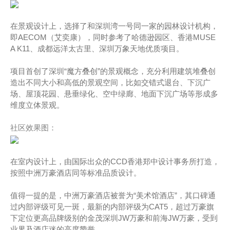
在景观设计上，选择了和深圳湾一号同一家的园林设计机构，
即AECOM（艾奕康），同时参考了哈德逊园区、香港MUSE
A K11、成都远洋太古里、深圳万象天地优质项目。
项目首创了深圳“魔方叠创”的景观概念，充分利用建筑堆叠创
造出不同大小和高低的景观空间，比如交错式退台、下沉广
场、屋顶花园、悬垂绿化、空中绿廊、地面下沉广场等形成多
维度立体景观。
社区效果图：
在室内设计上，由国际出众的CCD香港郑中设计事务所打造，
按照中洲万豪酒店同等标准品质设计。
值得一提的是，中洲万豪酒店被誉为“美术馆酒店”，其口碑通
过内部评级可见一斑，最新的内部评级为CAT5，超过万豪旗
下定位更高品牌级别的金茂深圳JW万豪和前海JW万豪，受到
业界及酒店迷的高度赞誉。