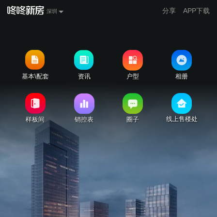
分享
APP下载
深圳
基本\配套
资讯
户型
相册
线上售楼处
样板间
销控表
圈子