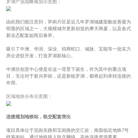
罗湖产业战略规划示意图：
由此我们能注意到，笋岗片区是近几年罗湖城建面貌改善最为
明显的区域之一，大规模城市更新创造的摩天商厦，以及各式
新业态配套如雨后春笋。
吸引了中洲、华润、深业、招商蛇口、城脉、宝能等一批实力
房企进驻开发，打造罗湖新核心。
中洲坊创意中心便是在这一背景下诞生，作为其中的重点项
目，无论对于新兴笋岗，还是新核罗湖，都将起到承转连接的
作用。
区域地块分布示意图：
连接规划地铁站，轨交配套突出
项目具体位于泥岗东路和宝岗路的交汇处，南面临近地铁7号
线笋岗站，通过地铁接入轨交网络，高效连接资源要素。