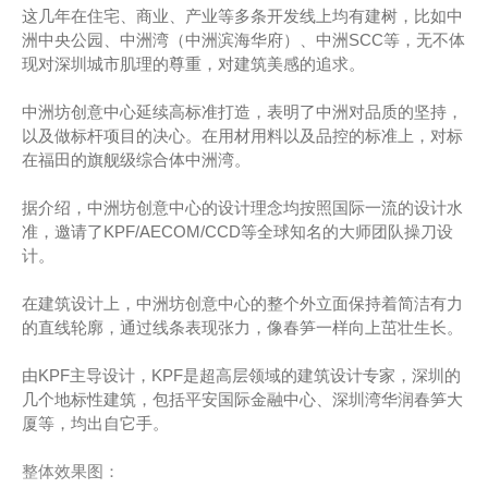
这几年在住宅、商业、产业等多条开发线上均有建树，比如中
洲中央公园、中洲湾（中洲滨海华府）、中洲SCC等，无不体
现对深圳城市肌理的尊重，对建筑美感的追求。
中洲坊创意中心延续高标准打造，表明了中洲对品质的坚持，
以及做标杆项目的决心。在用材用料以及品控的标准上，对标
在福田的旗舰级综合体中洲湾。
据介绍，中洲坊创意中心的设计理念均按照国际一流的设计水
准，邀请了KPF/AECOM/CCD等全球知名的大师团队操刀设
计。
在建筑设计上，中洲坊创意中心的整个外立面保持着简洁有力
的直线轮廓，通过线条表现张力，像春笋一样向上茁壮生长。
由KPF主导设计，KPF是超高层领域的建筑设计专家，深圳的
几个地标性建筑，包括平安国际金融中心、深圳湾华润春笋大
厦等，均出自它手。
整体效果图：