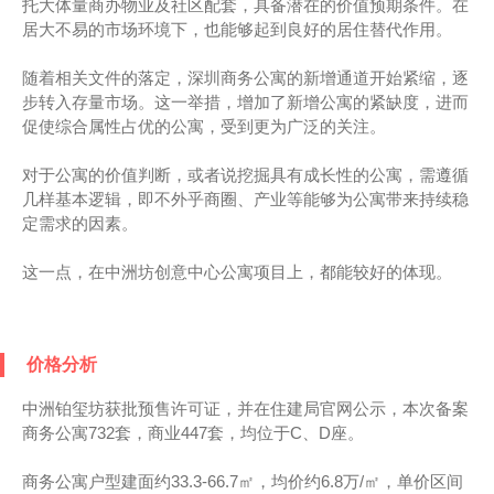
托大体量商办物业及社区配套，具备潜在的价值预期条件。在
居大不易的市场环境下，也能够起到良好的居住替代作用。
随着相关文件的落定，深圳商务公寓的新增通道开始紧缩，逐
步转入存量市场。这一举措，增加了新增公寓的紧缺度，进而
促使综合属性占优的公寓，受到更为广泛的关注。
对于公寓的价值判断，或者说挖掘具有成长性的公寓，需遵循
几样基本逻辑，即不外乎商圈、产业等能够为公寓带来持续稳
定需求的因素。
这一点，在中洲坊创意中心公寓项目上，都能较好的体现。
价格分析
中洲铂玺坊获批预售许可证，并在住建局官网公示，本次备案
商务公寓732套，商业447套，均位于C、D座。
商务公寓户型建面约33.3-66.7㎡，均价约6.8万/㎡，单价区间