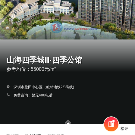
山海四季城Ⅲ·四季公馆
参考均价：55000元/m²
深圳市盐田中心区（毗邻地铁2/8号线)
免费咨询：暂无400电话
楼评