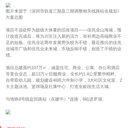
图片来源于《深圳市轨道三期及三期调整相关线路站名规划》
方案总图
项目不远处即为超级大体量的旧改项目——佳兆业山海城，预
计改造完成后，将为片区注入新的活力，弥补周边高端商业不
足的短板。佳兆业近两年发展势头较为不错，最近推出的佳兆
业城市广场和佳兆业未来城，市场反响不错，创造了不错的业
绩。
项目总建面约107万㎡，涵盖住宅、商业、公寓、办公和酒店
等复合业态，超13万㎡巨舰商业，全长约1.4公里繁华精粹。
自带双幼儿园，规划建设48班六年制小学，3大社区文化室、2
大主题泳池、篮球场及社康中心，打造全龄段生活大城。
与地铁8号线盐田路站（在建中）*连接，6站进罗湖。