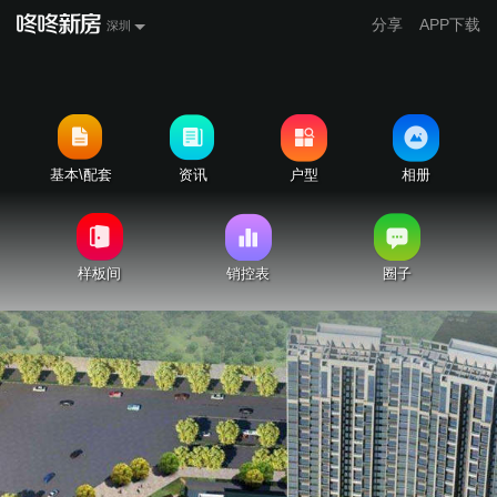
分享
APP下载
深圳
基本\配套
资讯
户型
相册
样板间
销控表
圈子