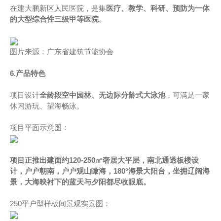
在建大鹏新区人民医院，是集
医疗、教学、科研、预防为一体
的大型综合性三级甲等医院
。
图片来源：广东省建筑节能协会
6.产品特色
项目设计
全龄段空中园林、无边际分龄式大泳池
，可满足一家
休闲游玩、望海畅泳。
项目平面示意图：
项目正推出建面约120-250㎡奢居大平层，南北通透板楼设
计，户户朝南，户户观山瞰海，180°海景大阳台，坐拥辽阔海
景，大海映衬下的蓝天与夕阳都尽收眼底。
250平户型样板间景观实景图：