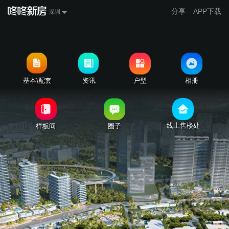
分享
APP下载
深圳
基本\配套
资讯
户型
相册
线上售楼处
样板间
圈子