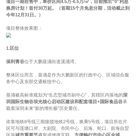
项目一期在售中，单价区间4.5万-6.5万/㎡，目前推出“0”利息
换房计划！首付30万起。（首期15个月免息分期，活动截止到
今年12月31日。）
项目整体效果图：
1.区位
保利青谷
位于大鹏葵涌街道溪涌湾。
整体区位而言，葵涌是作为大鹏新区的行政中心、区域综合服
务中心及东部交通枢纽中心。
葵涌被高标准规划为“生态型城市副中心”，其辖区内落地的
深
圳国际生物谷坝光核心启动区建设和配套项目+国际食品谷
承
载着深圳未来“新的增长极”历史重任。
依靠地铁8号线三期接驳地铁2号线，换乘5号线，项目所在片
区可与莲塘口岸、大剧院、市民中心、后海、蛇口、前海自贸
区等
城市重要节点
形成便捷互联，
方便
畅行市中心区全域
。