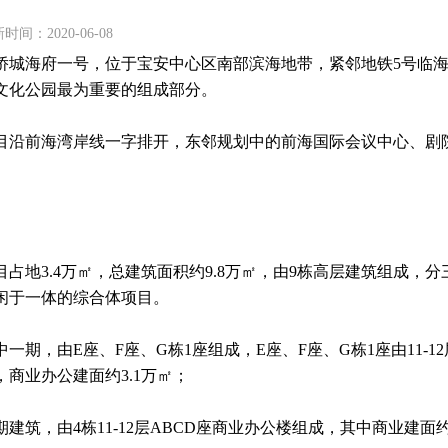
时间：2020-06-08
侨城海府一号，位于宝安中心区南部滨海地带，紧邻地铁5号临
文化公园最为重要的组成部分。
目沿前海湾岸线一字排开，东邻规划中的前海国际会议中心、剧
。
目占地3.4万㎡，总建筑面积约9.8万㎡，由9栋高层建筑组成
闲于一体的综合体项目。
中一期，由E座、F座、G栋1座组成，E座、F座、G栋1座由11-1
，商业办公建面约3.1万㎡；
期建筑，由4栋11-12层ABCD座商业办公楼组成，其中商业建面约