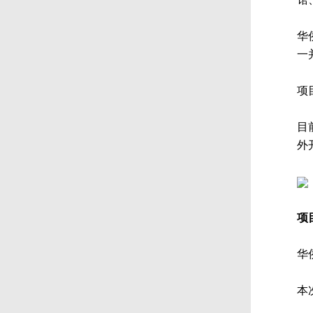
华
一
项
目
外
项
华
本