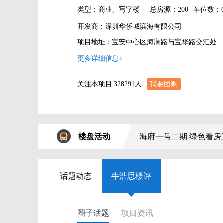
类型：商业、写字楼
总房源：200
车位数：6
开发商：深圳华侨城滨海有限公司
项目地址：宝安中心区海澜路与宝华路交汇处
更多详细信息>
关注本项目:
328291
人
我要团购
楼盘活动
海府一号二期 绿色看房
话题动态
牛浩思楼评
◆
圈子话题
项目资讯