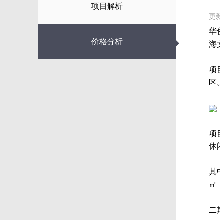
项目解析
更新
华
◆
价格分析
海
项
区
项
休
其
㎡
二