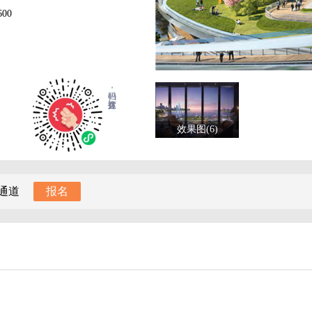
00
扫码，直达拨打
效果图(6)
通道
报名