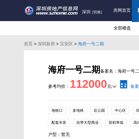
房网首页
深圳
[切换]
全部楼盘
首页
>
深圳新房
>
宝安区
>
海府一号二期
海府一号二期
备案名：海府一号
112000
参考均价：
元/㎡
备案
地铁口
多地铁
近公园
中心区
配套丰富
自带大型商业
容积率低
高
户型：暂无