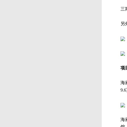
三
另
项
海
9.
海
馆