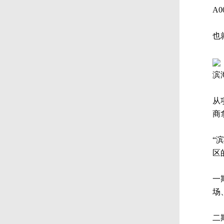
A
也
滨
从
商
“
区
一
场
二