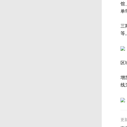
馆
单
三
等
区
增
线
更新