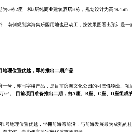
期为G栋2座，和3层纯商业建筑酒店H栋，规划设计为高49.45m
外，南侧规划滨海集乐园用地也已动工，按效果图看出预计是一
目地理位置优越，即将推出二期产品
府一号，即写字楼产品，是目前滨海文化公园的可售性物业。项目于
6万/㎡。
目前项目准备推出二期，由A座、B座、C座、D座组成
府1号地理位置优越，坐拥前海湾前沿，与前海发展最为成熟的
、图书馆、青少年宫等宝安优质市政资源。