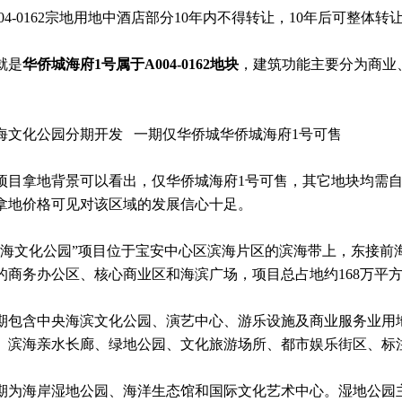
004-0162宗地用地中酒店部分10年内不得转让，10年后可整体转
就是
华侨城海府1号属于
A004-0162地块
，建筑功能主要分为商业
海文化公园分期开发 一期仅华侨城华侨城海府1号可售
项目拿地背景可以看出，仅华侨城海府1号可售，其它地块均需
拿地价格可见对该区域的发展信心十足。
滨海文化公园”项目位于宝安中心区滨海片区的滨海带上，东接前
的商务办公区、核心商业区和海滨广场，项目总占地约168万平
期包含中央海滨文化公园、演艺中心、游乐设施及商业服务业用
、滨海亲水长廊、绿地公园、文化旅游场所、都市娱乐街区、标
期为海岸湿地公园、海洋生态馆和国际文化艺术中心。湿地公园