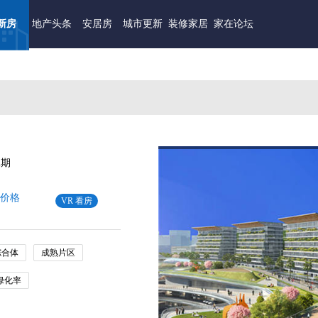
新房
地产头条
安居房
城市更新
装修家居
家在论坛
二期
价格
VR 看房
综合体
成熟片区
绿化率