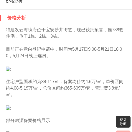
价格分析
价格分析
特建发云海臻府位于宝安沙井街道，现已获批预售，推738套
住宅，位于1栋、2栋、3栋。
目前正在意向登记申请中，时间为5月17日9:00-5月21日18:0
0，5月24日线上选房。
住宅户型面积约为89-117㎡，备案均价约4.6万/㎡，单价区间
约4.08-5.19万/㎡，总价区间约365-609万/套，管理费3.9元/
㎡。
楼盘
部分房源备案价格展示
导航