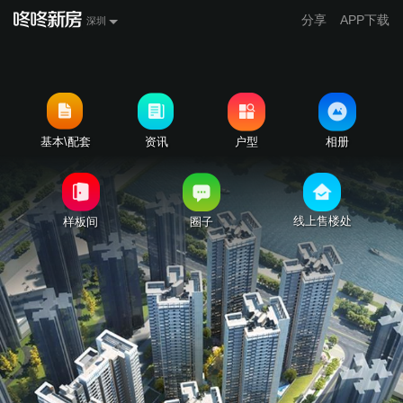
分享
APP下载
深圳
基本\配套
资讯
户型
相册
线上售楼处
样板间
圈子