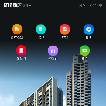
分享
APP下载
深圳
基本\配套
资讯
户型
相册
样板间
销控表
圈子