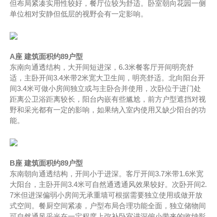
但布局紧凑实用性较好，餐厅位较为舒适。卧室朝向花园一侧
单位相对安静但低层的视野会有一定影响。
A座 建筑面积约89户型
东南向通透结构，大开间短进深，6.3米餐客厅开间明亮舒
适，主卧开间3.4米带2米宽大卫生间，明亮舒适。北向阳台开
间3.4米可做小房间独立或与主卧合并使用，次卧位于进门处
距离公卫浴距离较长，阳台内嵌有些尴尬，前方户型遮挡对视
野和采光都有一定的影响，如果纳入室内使用又缺少阳台的功
能。
B座 建筑面积约89户型
东南朝向通透结构，开间小于进深。客厅开间3.7米带1.6米宽
大阳台，主卧开间3.4米可自然通透通风效果较好。次卧开间2.
7米但进深偏弱小房间无承重墙可根据需要独立使用或做开放
式空间。餐厨空间紧凑，户型布局合理功能全面，独立储物间
可自然通风采光在一定程度上弥补卧室进深偏小带来的收纳影