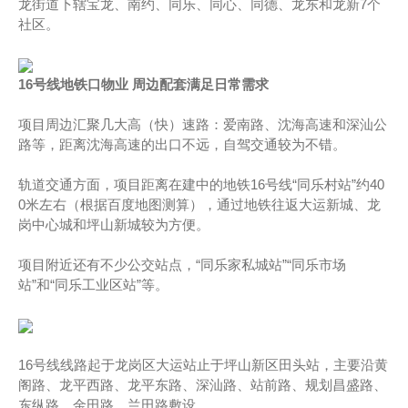
龙街道下辖宝龙、南约、同乐、同心、同德、龙东和龙新7个
社区。
16号线地铁口物业 周边配套满足日常需求
项目周边汇聚几大高（快）速路：爱南路、沈海高速和深汕公
路等，距离沈海高速的出口不远，自驾交通较为不错。
轨道交通方面，项目距离在建中的地铁16号线“同乐村站”约40
0米左右（根据百度地图测算），通过地铁往返大运新城、龙
岗中心城和坪山新城较为方便。
项目附近还有不少公交站点，“同乐家私城站”“同乐市场
站”和“同乐工业区站”等。
16号线线路起于龙岗区大运站止于坪山新区田头站，主要沿黄
阁路、龙平西路、龙平东路、深汕路、站前路、规划昌盛路、
东纵路、金田路、兰田路敷设。