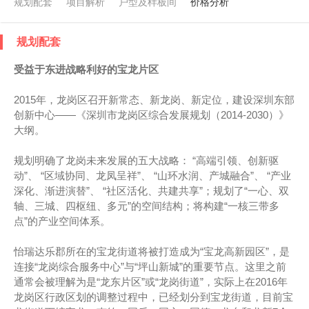
规划配套
项目解析
户型及样板间
价格分析
规划配套
受益于东进战略利好的宝龙片区
2015年，龙岗区召开新常态、新龙岗、新定位，建设深圳东部
创新中心——《深圳市龙岗区综合发展规划（2014-2030）》
大纲。
规划明确了龙岗未来发展的五大战略： “高端引领、创新驱
动”、 “区域协同、龙凤呈祥”、 “山环水润、产城融合”、 “产业
深化、渐进演替”、 “社区活化、共建共享”；规划了“一心、双
轴、三城、四枢纽、多元”的空间结构；将构建“一核三带多
点”的产业空间体系。
怡瑞达乐郡所在的宝龙街道将被打造成为“宝龙高新园区”，是
连接“龙岗综合服务中心”与“坪山新城”的重要节点。这里之前
通常会被理解为是“龙东片区”或“龙岗街道”，实际上在2016年
龙岗区行政区划的调整过程中，已经划分到宝龙街道，目前宝