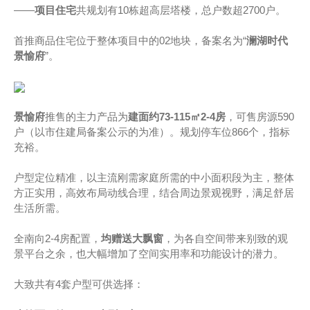
——
项目住宅
共规划有10栋超高层塔楼，总户数超2700户。
首推商品住宅位于整体项目中的02地块，备案名为“
澜湖时代
景愉府
”。
景愉府
推售的主力产品为
建面约73-115㎡2-4房
，可售房源590
户（以市住建局备案公示的为准）。规划停车位866个，指标
充裕。
户型定位精准，以主流刚需家庭所需的中小面积段为主，整体
方正实用，高效布局动线合理，结合周边景观视野，满足舒居
生活所需。
全南向2-4房配置，
均赠送大飘窗
，为各自空间带来别致的观
景平台之余，也大幅增加了空间实用率和功能设计的潜力。
大致共有4套户型可供选择：