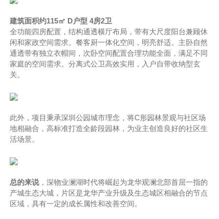
建筑面积约115㎡ D户型 4房2卫
全功能四房配置，结构通透横厅布局，带有大尺度阳台兼顾休
闲和家政空间需求。餐客厨一体化空间，明亮舒适。主卧自然
通透带有独立衣帽间，次卧空间配置合理功能全面，满足不同
家庭的空间需求。分离式公卫高效实用，入户自带收纳型玄
关。
此外，项目秉承深圳公园城市理念，将C形园林景观与社区场
地相融合，高标准打造全龄段园林，为业主创造良好的社区生
活场景。
总的来说
，深物业澜湖时代将崛起为龙华观澜北部首屈一指的
产城生态大城，片区是龙华产业升级及生态城区相融合的节点
区域，具有一定的成长属性和改善空间。