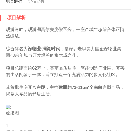
项目解析
价格分析
项目解析
观澜河畔，观澜湖高尔夫度假区旁，一座产城生态综合体正悄
然绽放。
综合体名为
深物业·澜湖时代
，是深圳老牌实力国企深物业集
团40余年城市开发经验的集大成之作。
项目总建面约62万㎡，荟萃品质居住、智能制造产业园、完善
的生活配套于一体，旨在打造一个充满活力的多元化社区。
其首批住宅开盘在即，主推
建面约73-115㎡全南向
户型产品，
揭幕大城品质舒居生活。
效果图
1.