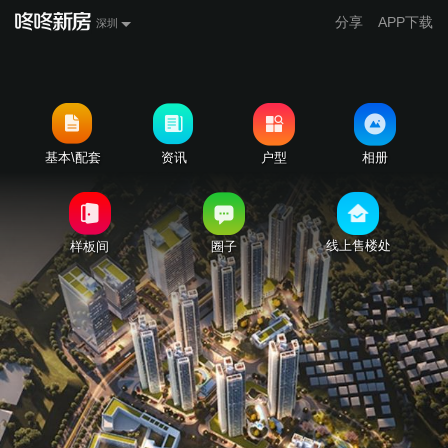
分享
APP下载
深圳
基本\配套
资讯
户型
相册
线上售楼处
样板间
圈子