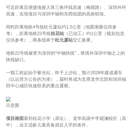
可近距离且便捷地接入珠三角环线高速（梅观路）、深圳外环
高速，实现项目与深圳中轴和东西组团的高效联络。
同时距离地铁4号线松元厦站约1.5公里（地图测量仅供参
考），距离地铁22号线
桂花站
（已动工）约1公里（规划信息
仅供参考），两条线将于
松元厦站
交汇换乘。
地铁22号线被誉为深圳的“中轴快线”，将填补深圳中轴之上的
快线缺口。
一期工程起始于黎光站，终于上沙站，预计2028年建成通车
（以运营方公告的为准），届时将成为支撑龙华北部和深圳福
田中心城区快速联系的重点通廊。
示意图
项目南面
紧邻桂花小学（原址）、龙华高级中学观澜校区（高
中），业主适龄儿童具备就近入学的条件。