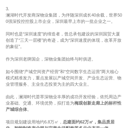
3.
澜湖时代开发商深物业集团，为伴随深圳成长40余载，世界50
0强深投控控股上市企业，深圳最早上市的一批企业之一。
同时也是“深圳速度”的缔造者，曾总承包建设的深圳国贸大厦
创造了“三天一层楼”的奇迹，成为“深圳速度的体现，改革开放
的象征”。
作为深圳老牌国企，深物业集团始终与时俱进。
如今围绕“产城空间资产经营”和“空间数字生态运营”两大核心
模式精准发力，重点发展以产城空间开发、产业生态运营、物
业管理服务、主业生态投资为主的四大业主。
由此，澜湖时代荟萃深物业丰厚的成功开发经验，依托周边产
业基础、交通、环境优势，拟打造为
梅观创新走廊上的标杆性
产城综合体
。
项目规划建设用地约6.8万㎡，
总建面约62万㎡，集品质居