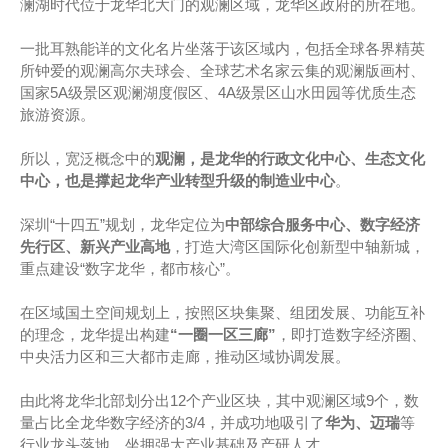
澜湖时代位于龙华北大门的观澜区域，龙华区政府的所在地。
一批耳熟能详的文化名片坐落于该区域内，包括全球各界精英
所钟爱的观澜高尔夫球会、全球艺术名家云集的观澜版画村、
国家5A级景区观澜湖度假区、4A级景区山水田园等优质生态
旅游资源。
所以，宽泛概念中的
观澜，是龙华的行政文化中心、生态文化
中心，也是撑起龙华产业转型升级的制造业中心
。
深圳“十四五”规划，龙华定位为
中部综合服务中心、数字经济
先行区、新兴产业高地
，打造大湾区国际化创新型中轴新城，
重点建设“数字龙华，都市核心”。
在区域国土空间规划上，按照区块集聚、组团发展、功能互补
的理念，龙华提出构建
“一圈一区三廊”
，即打造数字经济圈、
中央活力区和三大都市走廊，推动区域协调发展。
由此将龙华北部划分出12个产业区块，其中观澜区域9个，数
量占比全龙华数字经济的3/4，并成功地吸引了
华为、迈瑞
等
行业龙头落地，坐拥强大产业基础及产研人才。