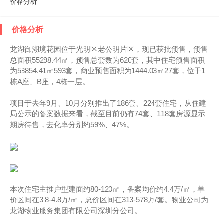
价格分析
价格分析
龙湖御湖境花园位于光明区老公明片区，现已获批预售，预售
总面积55298.44㎡，预售总套数为620套，其中住宅预售面积
为53854.41㎡593套，商业预售面积为1444.03㎡27套，位于1
栋A座、B座，4栋一层。
项目于去年9月、10月分别推出了186套、224套住宅，从住建
局公示的备案数据来看，截至目前仍有74套、118套房源显示
期房待售，去化率分别约59%、47%。
本次住宅主推户型建面约80-120㎡，备案均价约4.4万/㎡，单
价区间在3.8-4.8万/㎡，总价区间在313-578万/套。物业公司为
龙湖物业服务集团有限公司深圳分公司。