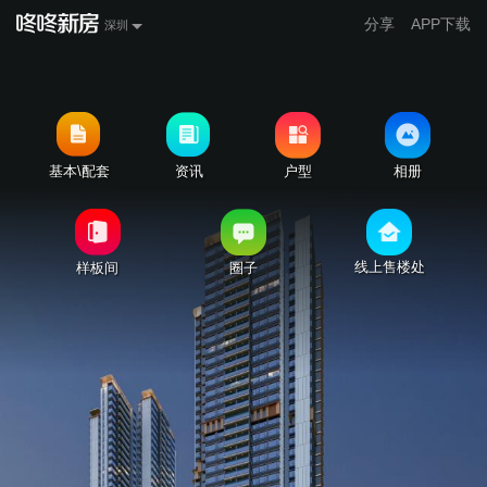
分享
APP下载
深圳
基本\配套
资讯
户型
相册
线上售楼处
样板间
圈子