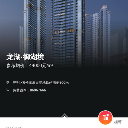
龙湖·御湖境
参考均价：44000元/m²
光明区6号线薯田埔地铁站南侧300米
免费咨询：86967666
楼评