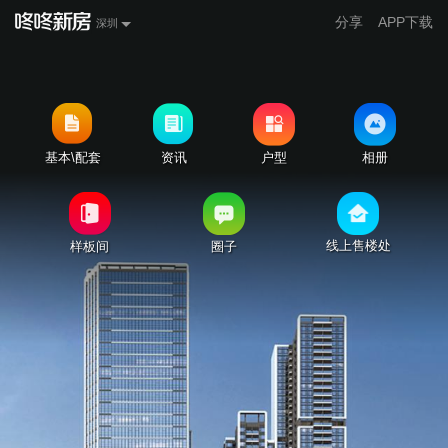
分享
APP下载
深圳
基本\配套
资讯
户型
相册
线上售楼处
样板间
圈子