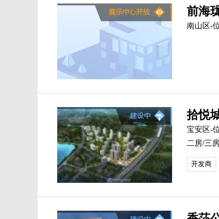
前海
南山区-
拾悦
宝安区-
二房/三房
开发商
香莎