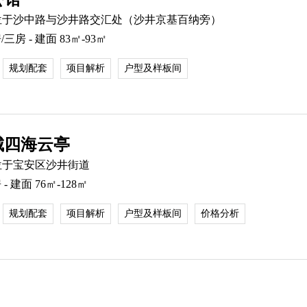
位于沙中路与沙井路交汇处（沙井京基百纳旁）
三房 - 建面 83㎡-93㎡
规划配套
项目解析
户型及样板间
城四海云亭
位于宝安区沙井街道
- 建面 76㎡-128㎡
规划配套
项目解析
户型及样板间
价格分析