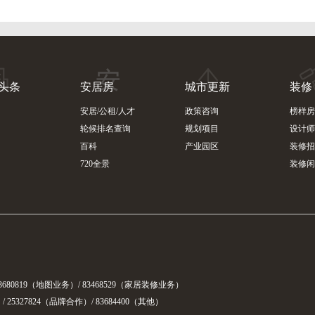
头条
安居房
城市更新
装修
安居/公租/人才
政策咨询
榜样房
轮候排名查询
规划项目
设计师
百科
产业园区
装修招
720全景
装修闲
3680819（地图业务）/ 83468529（家居装修业务）
 25327824（品牌合作）/ 83684400（其他）