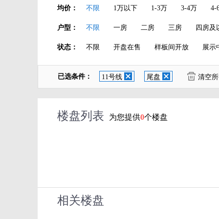
均价：
不限
1万以下
1-3万
3-4万
4-
户型：
不限
一房
二房
三房
四房及
状态：
不限
开盘在售
样板间开放
展示
已选条件：
清空所
11号线
尾盘
楼盘列表
为您提供
0
个楼盘
相关楼盘