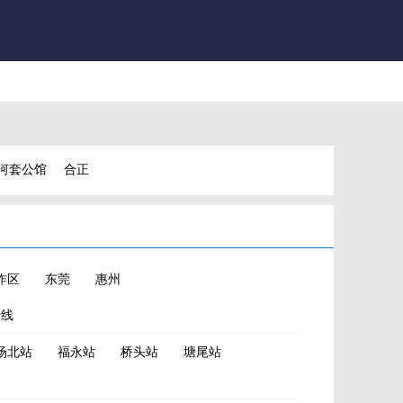
河套公馆
合正
鹏宸云筑
作区
东莞
惠州
号线
场北站
福永站
桥头站
塘尾站