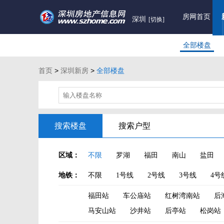
房网首页
深圳
[切换]
全部楼盘
首页
>
深圳新房
>
全部楼盘
搜索楼盘
搜索户型
区域：
不限
罗湖
福田
南山
盐田
地铁：
不限
1号线
2号线
3号线
4号
福田站
车公庙站
红树湾南站
后
马安山站
沙井站
后亭站
松岗站