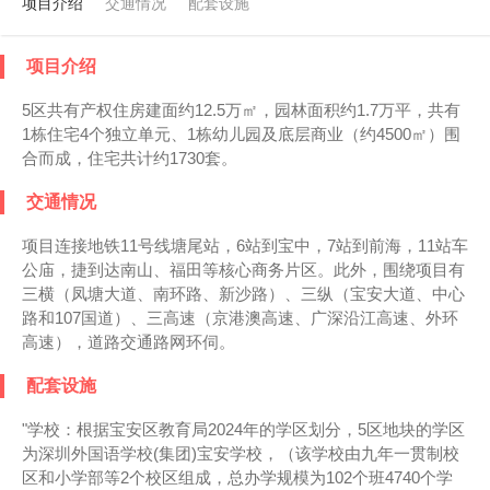
项目介绍
交通情况
配套设施
项目介绍
5区共有产权住房建面约12.5万㎡，园林面积约1.7万平，共有
1栋住宅4个独立单元、1栋幼儿园及底层商业（约4500㎡）围
合而成，住宅共计约1730套。
交通情况
项目连接地铁11号线塘尾站，6站到宝中，7站到前海，11站车
公庙，捷到达南山、福田等核心商务片区。此外，围绕项目有
三横（凤塘大道、南环路、新沙路）、三纵（宝安大道、中心
路和107国道）、三高速（京港澳高速、广深沿江高速、外环
高速），道路交通路网环伺。
配套设施
"学校：根据宝安区教育局2024年的学区划分，5区地块的学区
为深圳外国语学校(集团)宝安学校，（该学校由九年一贯制校
区和小学部等2个校区组成，总办学规模为102个班4740个学