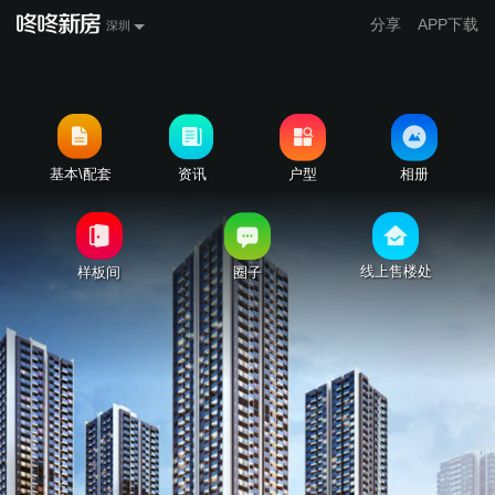
分享
APP下载
深圳
基本\配套
资讯
户型
相册
线上售楼处
样板间
圈子