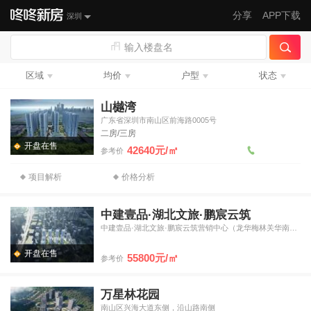
分享
APP下载
深圳
输入楼盘名
区域
均价
户型
状态
山樾湾
广东省深圳市南山区前海路0005号
二房/三房
开盘在售
42640元/㎡
参考价
项目解析
价格分析
中建壹品·湖北文旅·鹏宸云筑
中建壹品·湖北文旅·鹏宸云筑营销中心（龙华梅林关华南数字超
开盘在售
55800元/㎡
参考价
万星林花园
南山区兴海大道东侧，沿山路南侧