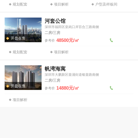
规划配套
项目解析
户型及样板间
河套公馆
深圳市福田区皇岗口岸百合三路南侧
二房/三房
开盘在售
48500元/㎡
参考价
规划配套
项目解析
帆湾海寓
深圳市大鹏新区葵涌街道银葵路南侧
二房/三房
开盘在售
14880元/㎡
参考价
项目解析
中信城开信悦湾
广东省深圳市南山区望海路与后海滨路交界东北侧
开盘在售
244000元/㎡
参考价