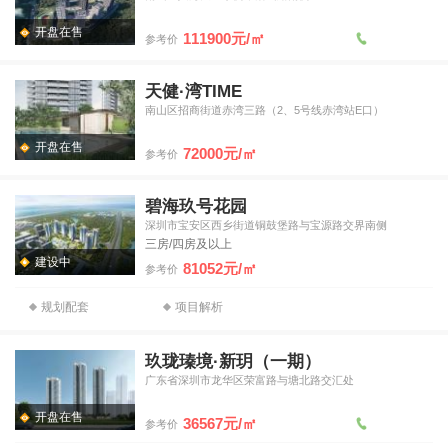
开盘在售
111900元/㎡
参考价
天健·湾TIME
南山区招商街道赤湾三路（2、5号线赤湾站E口）
开盘在售
72000元/㎡
参考价
碧海玖号花园
深圳市宝安区西乡街道铜鼓堡路与宝源路交界南侧
三房/四房及以上
建设中
81052元/㎡
参考价
规划配套
项目解析
玖珑瑧境·新玥（一期）
广东省深圳市龙华区荣富路与塘北路交汇处
开盘在售
36567元/㎡
参考价