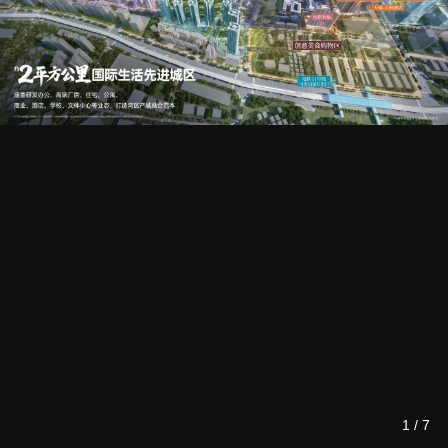
1
/
7