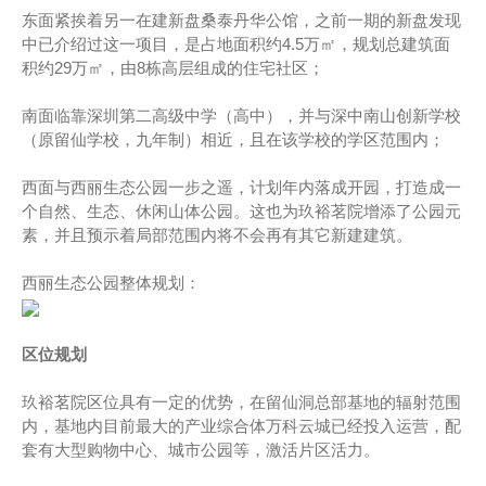
东面紧挨着另一在建新盘桑泰丹华公馆，之前一期的新盘发现
中已介绍过这一项目，是占地面积约4.5万㎡，规划总建筑面
积约29万㎡，由8栋高层组成的住宅社区；
南面临靠深圳第二高级中学（高中），并与深中南山创新学校
（原留仙学校，九年制）相近，且在该学校的学区范围内；
西面与西丽生态公园一步之遥，计划年内落成开园，打造成一
个自然、生态、休闲山体公园。这也为玖裕茗院增添了公园元
素，并且预示着局部范围内将不会再有其它新建建筑。
西丽生态公园整体规划：
区位规划
玖裕茗院区位具有一定的优势，在留仙洞总部基地的辐射范围
内，基地内目前最大的产业综合体万科云城已经投入运营，配
套有大型购物中心、城市公园等，激活片区活力。