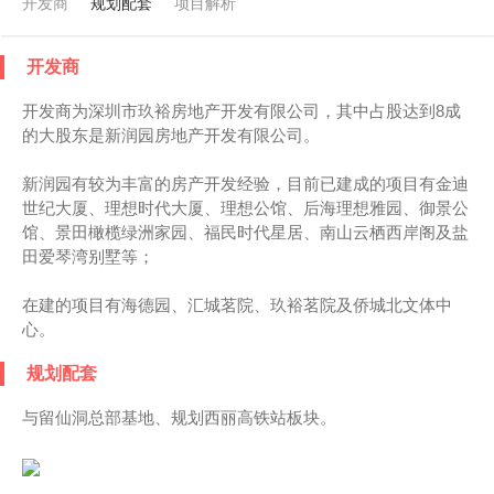
开发商
规划配套
项目解析
开发商
开发商为深圳市玖裕房地产开发有限公司，其中占股达到8成
的大股东是新润园房地产开发有限公司。
新润园有较为丰富的房产开发经验，目前已建成的项目有金迪
世纪大厦、理想时代大厦、理想公馆、后海理想雅园、御景公
馆、景田橄榄绿洲家园、福民时代星居、南山云栖西岸阁及盐
田爱琴湾别墅等；
在建的项目有海德园、汇城茗院、玖裕茗院及侨城北文体中
心。
规划配套
与留仙洞总部基地、规划西丽高铁站板块。