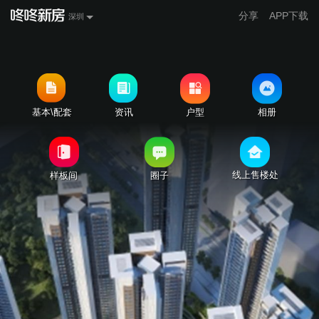
分享
APP下载
深圳
基本\配套
资讯
户型
相册
线上售楼处
样板间
圈子