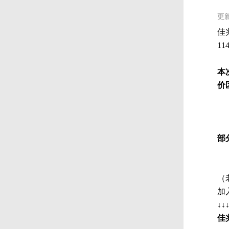
更新
佳
1
本
价区
部
（
加
↓↓
佳