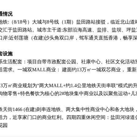
通情况
地铁:（8/18号）大城与8号线（1期）盐田路站接驳，临近北山道
交汇于盐田路站。城市主干道:东部沿海高速、盐排、盐坝、坪盐
口岸:近邻莲塘（在建)沙头角双口岸，驾车通关直抵香港，畅享
套设施
系生活配套：项目自带市政配套公园、社康中心、社区文化活动
活需求。一城双MALL商业： 建面约13万㎡一城双芯商业， 重
13万㎡商业规划为“两大MALL+约1.4公里地铁天街串联”模式的
购物零售+特色餐饮为核心的2#地块集中商业以及以聚焦运动+儿
铁天街1466 (在建)则串连地铁、两大集中性商业中心和各大
活力，近享家门口的商业红利。四期四重休闲空间：盐田河绿道公
花园