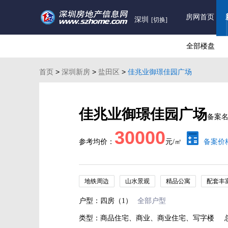
房网首页
深圳
[切换]
全部楼盘
首页
>
深圳新房
>
盐田区
>
佳兆业御璟佳园广场
佳兆业御璟佳园广场
备案
30000
参考均价：
元/㎡
备案价
地铁周边
山水景观
精品公寓
配套丰
户型：四房（1）
全部户型
类型：商品住宅、商业、商业住宅、写字楼