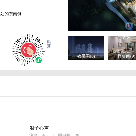
司
汇处的东南侧
扫码，直达拨打
效果图(6)
样板间(9)
浪子心声
浏览：468
|
回贴数：29