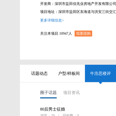
开发商：深圳市盐田佳兆业房地产开发有限公
项目地址：深圳市盐田区东海道与洪安三街交
更多详细信息>
关注本项目:
10947
人
我要团购
话题动态
户型/样板间
牛浩思楼评
◆
圈子话题
项目资讯
80后男士征婚
浏览：29
|
回贴数：0