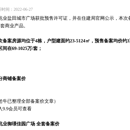
时间：2022-06-27
兆业盐田城市广场获批预售许可证，并在住建局官网公示，本次
14套商业产品。
次备案房源均位于4栋，户型建面约23-5124㎡，预售备案均价约3万/
间在69-1025万/套；
分商铺
备案价
老牛已整理全部备案价文章）
入9.9会员可查看
↓
兆业御璟佳园广场 全套备案价