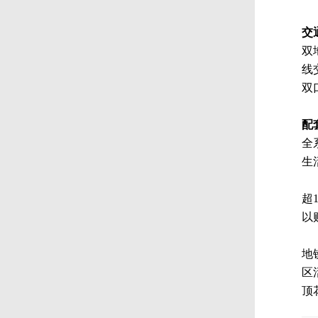
交
双
线
双
配
全
生
超
以
地
区
顶