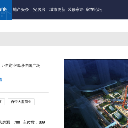
新房
地产头条
安居房
城市更新
装修家居
家在论坛
名：佳兆业御璟佳园广场
格
富
自带大型商业
总房源：700
车位数：809