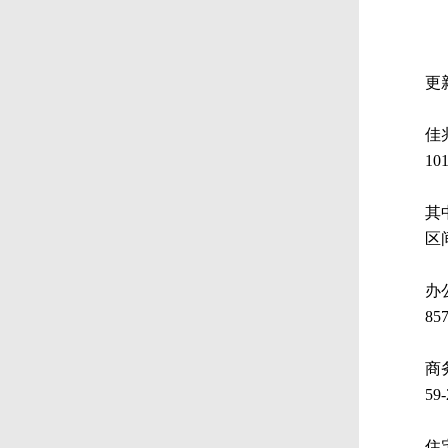
更新
佳
1
其
区间
办
85
商
59
住