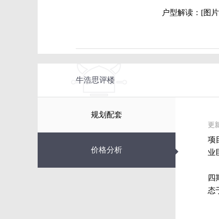
户型解读：[图片
牛浩思评楼
规划配套
更新
项
◆
价格分析
业
四
态