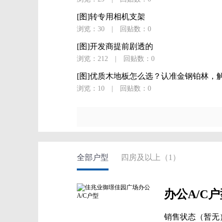
[图]转专用相机支架
浏览：30
|
回贴数：0
[图]开发商提前剧透的
浏览：212
|
回贴数：0
[图]优质木地板怎么选？认准金钢铂林，解.
浏览：10
|
回贴数：0
全部户型
四房及以上（1）
办公A/C户
销售状态（暂无