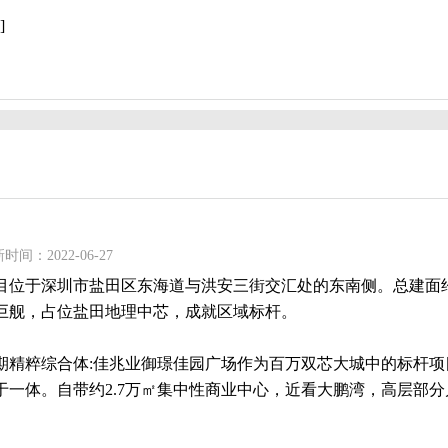
]
时间：2022-06-27
目位于深圳市盐田区东海道与洪安三街交汇处的东南侧。总建面约
巨舰，占位盐田地理中芯，成就区域标杆。
期精粹综合体:佳兆业御璟佳园广场作为百万双芯大城中的标杆项
于一体。自带约2.7万㎡集中性商业中心，近看大鹏湾，高层部