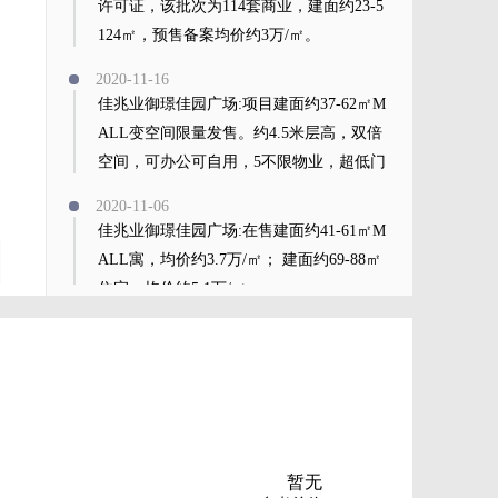
许可证，该批次为114套商业，建面约23-5
124㎡，预售备案均价约3万/㎡。
2020-11-16
佳兆业御璟佳园广场:项目建面约37-62㎡M
ALL变空间限量发售。约4.5米层高，双倍
空间，可办公可自用，5不限物业，超低门
槛置业。
2020-11-06
佳兆业御璟佳园广场:在售建面约41-61㎡M
ALL寓，均价约3.7万/㎡； 建面约69-88㎡
住宅，均价约5.1万/㎡。
查看全部
暂无